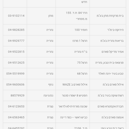
חדש
הדר 84 ת.ד. 155
בית מרקחת מתן בע"מ
מתן
03-9102114
מ.מסחרי
הירוקה-בימ"ר
הזמיר 100
נהריה
04-9828285
בריאות נהריה בע"מ
הרצל 1 מרכז
נהריה
04-9929777
אמיר מדיקל פארם
בי"ח נהריה
נהריה
04-9522815
פניצאה-בית טבע, נהריה
הרצל 75
נהריה
04-9512625
טבע בעיר -זינה חאלד
הרצל 68
נהריה
054-5519999
אילול פארם בע"מ
אילול פארם ב WAZE
נחף
054-9600606
רשת שוקה בעיר בע"מ
הפטיש 8 ישפרו סנטר
נס ציונה
88579929
חברת אקסטרא פארם
שכונה מזרחית-לא לדואר
נצרת
04-6123653
אומגה פארם בע"מ
כביש ראשי – כפר ריינה
נצרת
04-6563465
ריאד בית טבע ויופי
ת.ד. 2106
נצרת
04-6455292