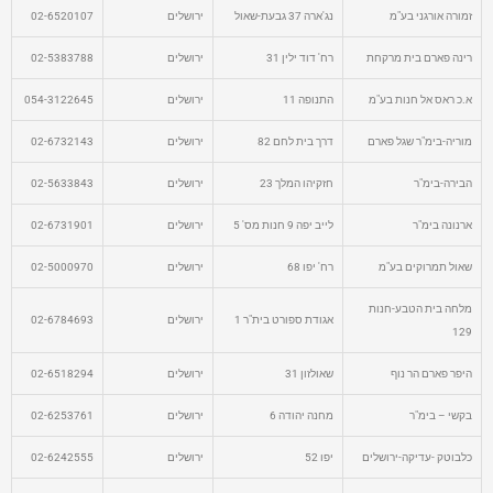
זמורה אורגני בע"מ
נג'ארה 37 גבעת-שאול
ירושלים
02-6520107
רינה פארם בית מרקחת
רח' דוד ילין 31
ירושלים
02-5383788
א.כ ראס אל חנות בע"מ
התנופה 11
ירושלים
054-3122645
מוריה-בימ"ר שגל פארם
דרך בית לחם 82
ירושלים
02-6732143
הבירה-בימ"ר
חזקיהו המלך 23
ירושלים
02-5633843
ארנונה בימ"ר
לייב יפה 9 חנות מס' 5
ירושלים
02-6731901
שאול תמרוקים בע"מ
רח' יפו 68
ירושלים
02-5000970
מלחה בית הטבע-חנות
אגודת ספורט בית"ר 1
ירושלים
02-6784693
129
היפר פארם הר נוף
שאולזון 31
ירושלים
02-6518294
בקשי – בימ"ר
מחנה יהודה 6
ירושלים
02-6253761
כלבוטק -עדיקה-ירושלים
יפו 52
ירושלים
02-6242555