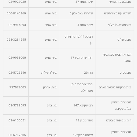
טבעלה בית שמש
שפת אמת 37
בית שמש
02-9927020
רשת שוקה בעיר הע"מ
שדרות יגאל אלון 6
בית שמש
050-8140969
פארמה שאול בע"מ
שפת אמת 4
בית שמש
02-9914393
רבינא 11 (בחניה מחסן
טבעי פלוס
בית שמש
058-3234545
3)
לבריאות בית טבע-בית
דרך יצחק רבין 17
בית שמש
02-9953000
שמש
טבע סיטי
הרן 20
בית"ר עילית
02-5725546
מרכז מסחרי ביתן
בית מרקחת טוטאל פארם
ביתן אהרון
737078003
אהרון-לא
טבע רובינשטיין
רבי עקיבא 147
בני ברק
03-5793595
בע"מ-עקיבא
רימונים פארם בע"מ
אהרונוביץ 12
בני ברק
03-6155651
טבע רובינשטיין
שלמה המלך 17
בני ברק
03-6787535