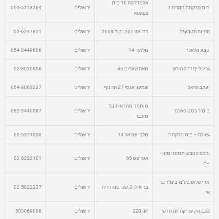
אלמדרסה 10 בית
בית מרקחת המרכז 1
ירושלים
054-5213204
צפאפא
הפינה הטבעית
רח' יפו 101, ת.ד.2003
ירושלים
02-6247821
טבע מלאכי
מלאכי 14
ירושלים
054-8449606
גרין לייף רחל הירש
מאה שערים 66
ירושלים
02-8020906
יעקב הראל
שמעון אגסי 27 הר נוף
ירושלים
054-8063227
מוחמד מחדאן ג'בל
בימ"ר בסט פארם
ירושלים
052-5440587
מוכבר
גאולה – בית מרקחת
מלכי ישראל 14
ירושלים
02-5371050
עולם הטבע-מחסני מזון -
אגריפס 65
ירושלים
02-6232101
י-ם
מדי פלוס בע"מ-בימ"ר בר
בר אילן 2, שכ' סנהדריה
ירושלים
02-5822237
אי
כלבוטק עדיקה יפו חדש
יפו 220
ירושלים
503069888