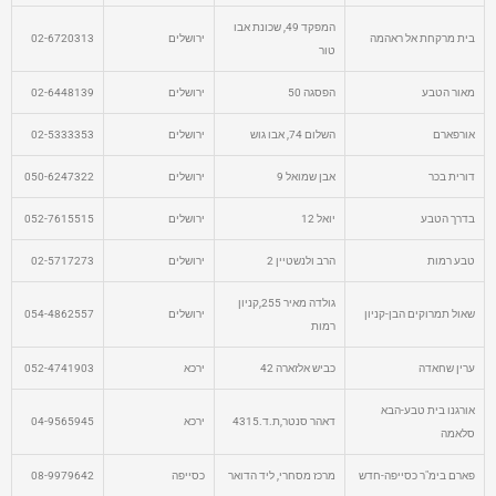
המפקד 49, שכונת אבו
בית מרקחת אל ראהמה
ירושלים
02-6720313
טור
מאור הטבע
הפסגה 50
ירושלים
02-6448139
אורפארם
השלום 74, אבו גוש
ירושלים
02-5333353
דורית בכר
אבן שמואל 9
ירושלים
050-6247322
בדרך הטבע
יואל 12
ירושלים
052-7615515
טבע רמות
הרב ולנשטיין 2
ירושלים
02-5717273
גולדה מאיר 255,קניון
שאול תמרוקים הבן-קניון
ירושלים
054-4862557
רמות
ערין שחאדה
כביש אלזארה 42
ירכא
052-4741903
אורגנו בית טבע-הבא
דאהר סנטר,ת.ד.4315
ירכא
04-9565945
סלאמה
פארם בימ"ר כסייפה-חדש
מרכז מסחרי, ליד הדואר
כסייפה
08-9979642