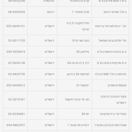
בימ"ר אומג פודס בע"מ
קניון עין התכלת
ים המלח
08-9953206
בימ"ר פארם ירוחם
מרכז מסחרי 1
ירוחם
08-6595265
חליל סקקיני 5 בית
חב' ייבוס לשירותי בריאות
ירושלים
052-6699151
חנינה
מדי פלוס גבעת שמואל
כנפי נשרים 10
ירושלים
02-6511155
ע.מ טיפוח ורפואה בע"מ
סילוואן 50
ירושלים
050-3055874
בית מרקחת בתרא בע"מ
דרך בית חנינה 69
ירושלים
02-5639138
הפיסגה בימ"ר 1988בע"מ
הפיסגה 59 בית וגן
ירושלים
02-6420750
אקספרס פארם
יחזקאל 31
ירושלים
052-6090812
מקור הטבע בית טבע
חגי 16 פינת יחזקאל
ירושלים
02-5370181
ירושלים
עמודים * בית מרקחת
יפו 50
ירושלים
02-6234081
שאול תמרוקים הבן סנטר1
ירמיהו 43 סנטר 1
ירושלים
054-4862557