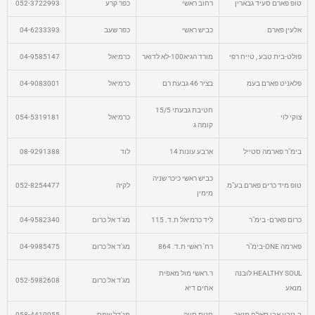
טופ פארם סעיד גבארין
רחוב ראשי
כפר קרע
052-3722993
אלעין פארם
כביש ראשי
כפר שעב
04-6233393
פולט-בית טבע , טייח רפי
מורד הגיא100-לא לדואר
כרמיאל
04-9585147
פלאניט פארם בעמ
בציר 46 גבעת רם
כרמיאל
04-9083001
חטיבת גבעתי 15/5
צוקי לוי
כרמיאל
054-5319181
קומה ג
בימ"ר פארמה סטייל
ארבע עונות 14
לוד
08-9291388
כביש ראשי כיכר שניה
טופ מיד כרים פארם בע"מ
לקיה
052-8254477
מימין
כרום פארם- בימ"ר
ליד כרמיאל ת.ד. 115
מג'ד אל כרום
04-9582340
פארמה ONE-בימ"ר
רח' ראשי ת.ד. 864
מג'ד אל כרום
04-9985475
HEALTHY SOUL לובנה
ר.ראשי מול מאפית
מג'ד אל כרום
052-5982608
מנאע
אחים דיא
ב.טבע אבו סאלח מנאר
חנות סויה
מג'דל שמס
058-4410055