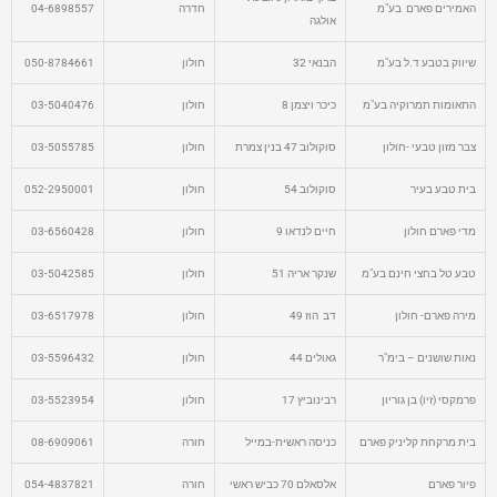
האמירים פארם בע"מ
חדרה
04-6898557
אולגה
שיווק בטבע ד.ל בע"מ
הבנאי 32
חולון
050-8784661
התאומות תמרוקיה בע"מ
כיכר ויצמן 8
חולון
03-5040476
צבר מזון טבעי -חולון
סוקולוב 47 בנין צמרת
חולון
03-5055785
בית טבע בעיר
סוקולוב 54
חולון
052-2950001
מדי פארם חולון
חיים לנדאו 9
חולון
03-6560428
טבע טל בחצי חינם בע"מ
שנקר אריה 51
חולון
03-5042585
מירה פארם- חולון
דב הוז 49
חולון
03-6517978
נאות שושנים – בימ"ר
גאולים 44
חולון
03-5596432
פרמקסי (זיו) בן גוריון
רבינוביץ 17
חולון
03-5523954
בית מרקחת קליניק פארם
כניסה ראשית-במייל
חורה
08-6909061
פיור פארם
אלסאלם 70 כביש ראשי
חורה
054-4837821