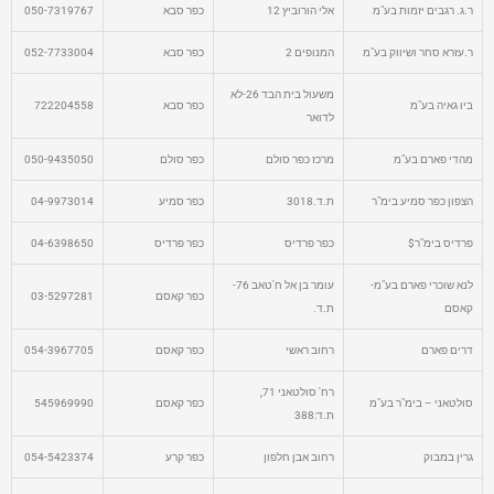
ר.ג. רגבים יזמות בע"מ
אלי הורוביץ 12
כפר סבא
050-7319767
ר.עזרא סחר ושיווק בע"מ
המנופים 2
כפר סבא
052-7733004
משעול בית הבד 26-לא
ביו גאיה בע"מ
כפר סבא
722204558
לדואר
מהדי פארם בע"מ
מרכז כפר סולם
כפר סולם
050-9435050
הצפון כפר סמיע בימ"ר
ת.ד.3018
כפר סמיע
04-9973014
פרדיס בימ"ר$
כפר פרדיס
כפר פרדיס
04-6398650
לנא שוכרי פארם בע"מ-
עומר בן אל ח'טאב 76-
כפר קאסם
03-5297281
קאסם
ת.ד.
דרים פארם
רחוב ראשי
כפר קאסם
054-3967705
רח' סולטאני 71,
סולטאני – בימ"ר בע"מ
כפר קאסם
545969990
ת.ד:388
גרין במבוק
רחוב אבן חלפון
כפר קרע
054-5423374