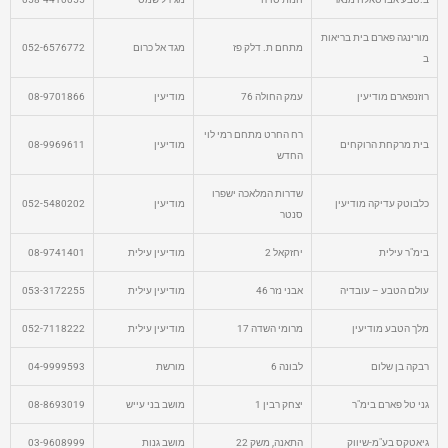
מורינגה פארם בית בריאות
מתחם ת. דלק פז
מגד אל כרום
052-6576772
ב
רוזנפארם מודיעין
עמק החולה 76
מודיעין
08-9701866
רח החרט מתחם רמי לוי
בית מרקחת הרוקחים
מודיעין
08-9969611
החדש
שדרות המלאכה ישפרו
כלבוטק עדיקה מודיעין
מודיעין
052-5480202
סנטר
בימ"ר עילית
יחזקאל 2
מודיעין עילית
08-9741401
עולם הטבע – עובדיה
אבני נזר 46
מודיעין עילית
053-3172255
מלך הטבע מודיעין
מרומי השדה 17
מודיעין עילית
052-7118222
רבקה בן שלום
לבונה 6
מורשת
04-9999593
גני טל פארם בימ"ר
יצחק רבין 1
מושב בני עייש
08-8693019
גיאטקס בע"מ-שיווק
התאנה, משק 22
מושב גנות
03-9608999