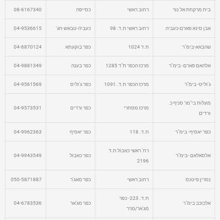
בית מרקחת אל נור
רחוב ראשי
כסייפה
08-6167340
אבן סינא פארם-כעביה
רחוב ראשי ת.ד. 98
כעביה-טבאש-חג'
04-9536615
שהבאא-בימ"ר
ת.ד 1024
כפר בוקעתא
04-6870124
אלהאם פארם- בימ"ר
מרכז הכפר ת"ד 1285
כפר בענה
04-9881349
ג'וליס- בימ"ר
מרכז הכפר ת.ד. 1091
כפר ג'וליס
04-9561569
מעלות בי"מר סניף כ.
מרכז מסחרי
כפר ורדים
04-9573531
ורדים
כפר יאסיף- בימ"ר
ת.ד. 118
כפר יאסיף
04-9962363
רח' ראשי כאבול ת.ד
אלסאלאם -בימ"ר
כפר כאבול
04-9943549
2196
נסרין פיטנס
רחוב ראשי
כפר מאג'ר
050-5871887
ת.ד. 223- כפר
אלכוכב בימ"ר
כפר מג'אר
04-6783536
מג'אר/מרר