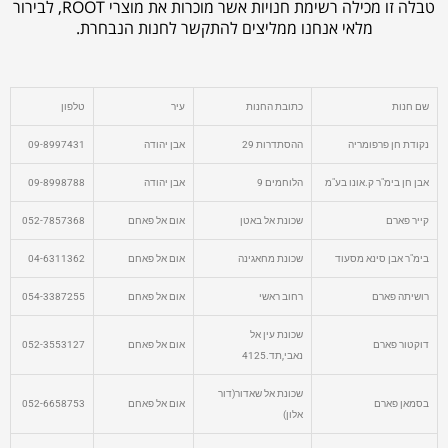
טבלה זו מכילה רשימת חנויות אשר מוכרות את מוצרי ROOT, לבירור
מלאי אנחנו ממליצים להתקשר לחנות הנבחרת.
שם חנות
כתובת החנות
עיר
טלפון
נקודת חן פרפומריה
ההסתדרות 29
אבן יהודה
09-8997431
אבן חן בימ"ר ק.אונו בע"מ
הלוחמים 9
אבן יהודה
09-8998788
קייר פארם
שכונת אל באטן
אום אל פאחם
052-7857368
בימ"ר אבן סינא מסעוד
שכונת מחאגינה
אום אל פאחם
04-6311362
רושיתה פארם
רחוב ראשי
אום אל פאחם
054-3387255
שכונת עין אל
דוקטור פארם
אום אל פאחם
052-3553127
נאבי,תד.4125
שכונת אל שאדור(דור
בסמאן פארם
אום אל פאחם
052-6658753
אלון)