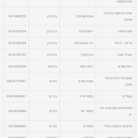
בע"מ-שלמה
טבע רובינשטיין בע"מ-
אהבת שלום 2
בני ברק
03-5462229
אהבת
זמרת הארץ
ירושלים 16
בני ברק
03-6163574
פרינץ – בימ"ר
רבי עקיבא 162
בני ברק
03-6196324
טוב לי טבע
הרב קוק 1
בני ברק
03-6193125
ריאד פארם
רחוב ראשי
ברטעה
04-6253300
קנאביסרי בע"מ בימ"ר
עפרה חזה פ
בת ים
050-5777047
תלתן
אקולייף
בלפור 113
בת ים
050-3909367
אמא אדמה-מזון טבעי-בת
בלפור 87
בת ים
03-5078580
ים
אדם אדיב (מור) בימ"ר
בלפור 9
בת ים
03-5084680
הלא ג'לג'וליה בימ"ר
20\122
ג'לג'וליה
03-9396813