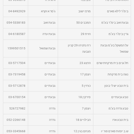
בימ"ר לילא פארם
מרכז ישוב
ג'סר א זקרא
04-8492929
גבעת זאב בימ"ר בע"מ
המכבים 50
גבעת זאב
054-5338183
גרין-בימ"ר בע"מ
הזית 29
גבעת עדה
04-6180587
על המשקל בע"מ גבעת
רח נתניהו 29 קניון
גבעת שמואל
1599501515
שמואל
הגבעה
תל גנים בית מרקחת-שרם
הרצוג 23
גבעתיים
03-5717504
נוגה בית מרקחת
ויצמן 17
גבעתיים
03-7319458
בית טבע יש לי בוטן
כורזין 5
גבעתיים
03-5712878
טבע גבעתיים
סירקין 18
גבעתיים
03-6700154
טבע גדרה בע"מ
ויצמן 7
גדרה
526727982
בית טבע ארז
הבילויים 18
גדרה
052-2266148
ש.ב יזמות פארם פור יו
מנחם בגין 12
גדרה
053-3345668