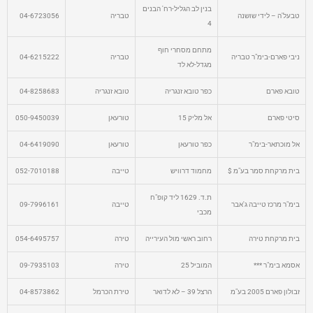
בנין לב הגליל-רח' הבנים
טבעל'ה – לידי שושנה
טבריה
04-6723056
4
מתחם מסחרי חוף
ניבי פארם-בימ"ר טבריה
טבריה
04-6215222
מגדל-לא לד
טובא פארם
כפר טובא זנגריה
טובא זנגריה
04-8258683
סיטי פארם
אל מליק 15
טורעאן
050-9450039
אל מוכתאר-בימ"ר
כפר טורעאן
טורעאן
04-6419090
בית מרקחת סמר בע"מ $
מחמוד דרוויש
טייבה
052-7010188
ת.ד. 1629 ליד קופ"ח
בימ"ר מרכז טייבה ג'אבר
טייבה
09-7996161
מכבי
בית מרקחת טירה
רחוב ראשי מול העירייה
טירה
054-6495757
אסמא בימ"ר ***
המוביל 25
טירה
09-7935103
זבולון פארם 2005 בע"מ
הרצל 39 – לא לדואר
טירת הכרמל
04-8573862