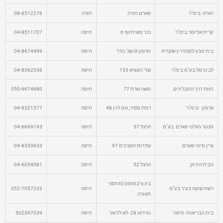
חורה- בימ"ר
פארם חורה
חורה
08-6512276
קרית אליעזר בימ"ר
ככר מאירהוף 6
חיפה
04-8511707
בית טבע למהדרין-שקדיה
חרמון 9-שכ' הדר
חיפה
04-8674499
לב כרמל בע"מ בימ"ר
שד' הנשיא 133
חיפה
04-8362336
חוות דרך התבלינים
משה שרת 77
חיפה
050-6674680
ארמון -בימ"ר
רמת ספיר, גוט לוין 48
חיפה
04-8321577
סנטר מולטי פארם בע"מ
הרצל 57
חיפה
04-6669193
גרין סיטי פארם
שדרות המגינים 97
חיפה
04-8333633
הבית הירוק
הרצל 52
חיפה
04-6054381
ביג צ'ק פוסט (מחסני
רשת שוקה בעיר בע"מ
חיפה
052-7057232
תאורה
בית הבריאות- חיפה
נורדאו 28 -לא לדואר
חיפה
502397039