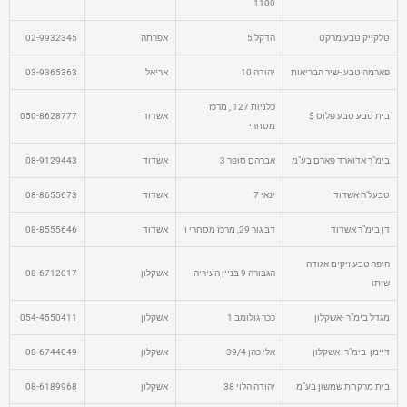
1100
טלקייק טבע מרקט
הדקל 5
אפרתה
02-9932345
פארמה טבע -שיר הבריאות
יהודה 10
אריאל
03-9365363
כלניות 127 , מרכז
בית טבע טבע פלוס $
אשדוד
050-8628777
מסחרי
בימ"ר אדוארד פארם בע"מ
אברהם סופר 3
אשדוד
08-9129443
טבעל'ה אשדוד
ינאי 7
אשדוד
08-8655673
דן בימ"ר אשדוד
דב גור 29, מרכז מסחרי ו
אשדוד
08-8555646
היפר טבע זיקים אגודה
הגבורה 9 בניין העיריה
אשקלון
08-6712017
שיתו
מגדל בימ"ר -אשקלון
ככר גולומב 1
אשקלון
054-4550411
דיימן בימ"ר- אשקלון
אלי כהן 39/4
אשקלון
08-6744049
בית מרקחת שמשון בע"מ
יהודה הלוי 38
אשקלון
08-6189968