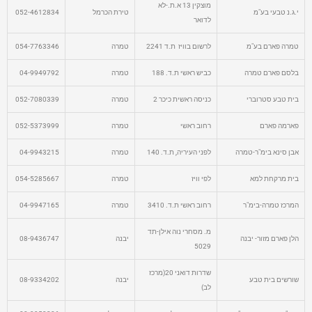
מוצקין 13 א.ת.-לא
י.ג.נ טבעי בע"מ
טירת הכרמל
052-4612834
לדואר
טמרה פארם בע"מ
לרשום בוויז ת.ד 2241
טמרה
054-7763346
בלסם פארם טמרה
כביש ראשי ת.ד. 188
טמרה
04-9949792
בית טבע סטרוברי
כניסה ראשית כיכר 2
טמרה
052-7080339
פארמה פארם
רחוב ראשי
טמרה
052-5373999
אבן סינא בימ"ר-טמרה
לפני העיריה, ת.ד. 140
טמרה
04-9943215
בית מרקחת למא
לפי וויז
טמרה
054-5285667
המרכז טמרה-בימ"ר
רחוב ראשי ת.ד. 3410
טמרה
04-9947165
מ. מסחרי נוה אילן-תד
הלן פארם מזור- יבנה
יבנה
08-9436747
5029
שדרות דואני 20(מרכז
שורשים בית טבע
יבנה
08-9334202
לב)