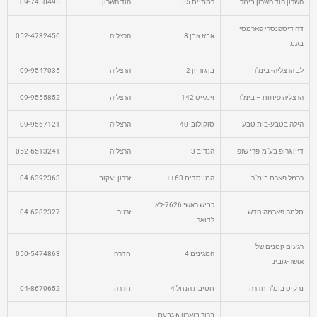
השרון הוד השרון בימר
רמתיים 55
הוד השרון
09-7450495
דה דיספנסרי פארמסי
אבא אבן 8
הרצליה
052-4732456
בעמ
לב הרצליה- בימ"ר
בן גוריון 2
הרצליה
09-9547035
הרצליה פיתוח – בימ"ר
וינגייט 142
הרצליה
09-9555852
הילה בטבע-בית טבע
סוקולוב 40
הרצליה
09-9567121
דיין גרופ בע"מ-פרי שופ
הנדיב 3
הרצליה
052-6513241
כרמל פארם בימ"ר
המייסדים 63++
זכרון יעקוב
04-6392363
כביש ראשי 7626-לא
סלמה פארמה חדש
זרזיר
04-6282327
לדואר
רגעים קטנים של
המגינים 4
חדרה
050-5474863
אושר-גובינ
נרקיס בימ"ר חדרה
חטיבת הנחל 4
חדרה
04-8670652
ברוך בוארון 6 גבעת