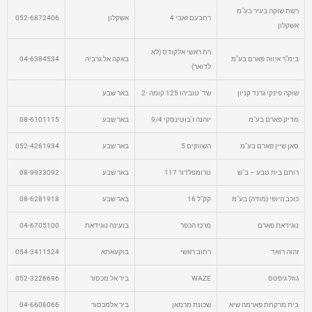
רשת שוקה בעיר בע"מ
רחבעם זאבי 4
אשקלון
052-6872406
אשקלון
רח ראשי אלקודס (לא
בימ"ר איווה פארם בע"מ
באקה אל גרביה
04-6384534
לדואר)
שוקה פינקי גרנד קניון
שד' טוביהו 125 קומה -2
באר שבע
מדיק פארם בע"מ
יוהנה ז'בוטינסקי 9/4
באר שבע
08-6101115
סאן שיין פארם בע"מ
השווקים 5
באר שבע
052-4261934
רותם בית טבע – ב"ש
טרומפלדור 117
באר שבע
08-9933092
כוכב היופי (מודה) בע"מ
קק"ל 16
באר שבע
08-6281918
נוגידאת פארם
מרכז הכפר
בועינה נוגידאת
04-6705100
זהוה רואד
רחוב ראשי
בוקעאתא
054-3411524
גוזל גיפטס
WAZE
ביר אל מכסור
052-3226696
בית מרקחת פארמה שיא
שכונת מרמאן
ביר אלמכסור
04-6606066