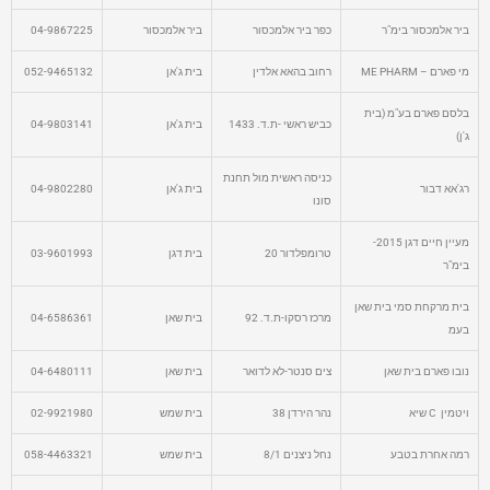
ביר אלמכסור בימ"ר
כפר ביר אלמכסור
ביר אלמכסור
04-9867225
מי פארם – ME PHARM
רחוב בהאא אלדין
בית ג'אן
052-9465132
בלסם פארם בע"מ (בית
כביש ראשי -ת.ד. 1433
בית ג'אן
04-9803141
ג'ן)
כניסה ראשית מול תחנת
רג'אא דבור
בית ג'אן
04-9802280
סונו
מעיין חיים דגן 2015-
טרומפלדור 20
בית דגן
03-9601993
בימ"ר
בית מרקחת סמי בית שאן
מרכז רסקו-ת.ד. 92
בית שאן
04-6586361
בעמ
נובו פארם בית שאן
צים סנטר-לא לדואר
בית שאן
04-6480111
ויטמין C שיא
נהר הירדן 38
בית שמש
02-9921980
רמה אחרת בטבע
נחל ניצנים 8/1
בית שמש
058-4463321