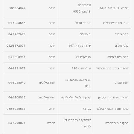
שבתאי לוי
שבתאי לוי בימ"ר- חיפה
חיפה
505364047
18.ת.ד.9590
א.מ. פודטרייד בע"מ
חניתה 40 א'
חיפה
04-6933555
הדס בימ"ר
חורב 53
חיפה
04-8262673
מעוז פארם
שדרות מוריה 107
חיפה
052-8872001
הדר -בימ"ר חיפה
הנביאים 21
חיפה
04-8623944
גורה זה בע"מ-מרכז הכרמל
שד' הנשיא 130
חיפה
04-8381979
מרכז השקם הישן ת.ד
חצור פארם
חצור הגלילית
04-6938040
310
חדאד פארם קניון ג.עליון
קניון גליל עליון-לא לדואר
חצור הגלילית
04-6800019
מאיה חוצות המפרץ בע"מ
גפן 73
חריש
050-5230681
אלחדיף כיכר רסקו-לא
רסקו בימ"ר-טבריה
טבריה
04-6790871
לדואר