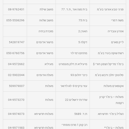
פניני טבע אורגני בע"מ
בית מגה אור , ת.ד. 77
מושב שילת
08-9762431
משה דמרי
בית 75
מושב שלווה
055-5536296
אהרון עובדיה
האורן 2
מזכרת בתיה
לייק פארם
דקלה 5
מישור אדומים
542819747
רשת שוקה בעיר בע"מ
מתחם רמי לוי
מישור אדומים
050-6760756
בימ"ר מדיקל הצפון חורי $
מיעיליא ת.דלק מונפורט
מעיליא
04-9572662
סלוטקי חלב ודבש בע"מ
כיכר יהלום 93
מעלה אדומים
02-5902044
אקופארם מעלות
עוזי נרקיס 9- לא לדואר
מעלות
509979007
מעלות – בימ"ר קניון
שדרות ירושלים 22
מעלות
04-9573270
רקפות
הגליל בימ"ר- תרשיחא
ת.ד. 5689
מעלות-תרשיחא
04-9974073
רב קוק 1 מרכז מסחרי
מעלות – בימ"ר*
מעלות-תרשיחא
04-9971983