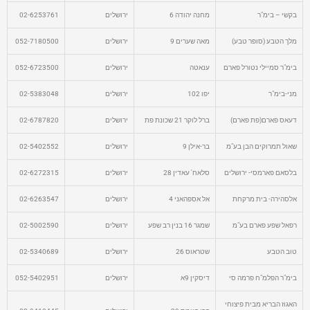
בקשי – בימ"ר
מחנה יהודה 6
ירושלים
02-6253761
מלך הטבע (סופר טבע)
מאה שערים 9
ירושלים
052-7180500
בימ"ר סמיילי נטורל פארם
ענאטה
ירושלים
052-6723500
מני-בימ"ר
יפו 102
ירושלים
02-5383048
דעאס פארם(פת פארם)
ברל לוקר 21 שכונת פת
ירושלים
02-6787820
שאול תמרוקים הבן בע"מ
בר-אילן 9
ירושלים
02-5402552
בלסאם פארמסי- ירושלים
סלאח' עאדין 28
ירושלים
02-6272315
אלסהירה- בית מרקחת
אל אספהאני 4
ירושלים
02-6263547
רפאל שפע פארם בע"מ
שמגר 16 בנין רב שפע
ירושלים
02-5002590
טוב הטבע
שטראוס 26
ירושלים
02-5340689
בימ"ר הפלמ"ח פרמה סי
דיסקין 9א
ירושלים
052-5402951
האגוז הבריא מבית פיצוחי