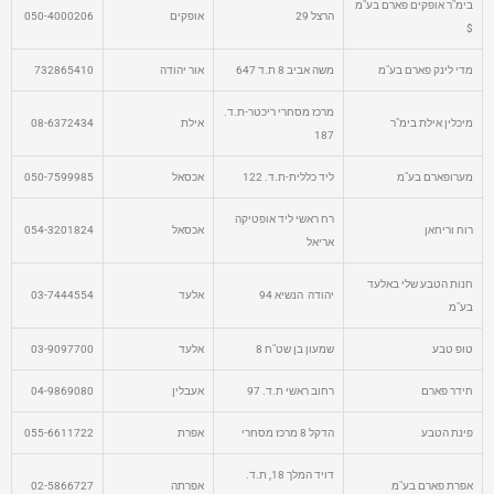
בימ"ר אופקים פארם בע"מ
הרצל 29
אופקים
050-4000206
$
מדי לינק פארם בע"מ
משה אביב 8 ת.ד 647
אור יהודה
732865410
מרכז מסחרי ריכטר-ת.ד.
מיכלין אילת בימ"ר
אילת
08-6372434
187
מערופארם בע"מ
ליד כללית-ת.ד. 122
אכסאל
050-7599985
רח ראשי ליד אופטיקה
רוח וריחאן
אכסאל
054-3201824
אריאל
חנות הטבע שלי באלעד
יהודה הנשיא 94
אלעד
03-7444554
בע"מ
טופ טבע
שמעון בן שט"ח 8
אלעד
03-9097700
חידר פארם
רחוב ראשי ת.ד. 97
אעבלין
04-9869080
פינת הטבע
הדקל 8 מרכז מסחרי
אפרת
055-6611722
דויד המלך 18, ת.ד.
אפרת פארם בע"מ
אפרתה
02-5866727