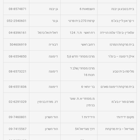
בית בטבע גן יבנה
העצמאות 6
גן יבנה
08-8574871
וי קר און ליין בע"מ
קרפת 270 בית פרטי
גן נר
052-2540601
עלאדין -בימ"ר עלוה הויידה
רח ראשי ת.ד. 124
דאלית אל כרמל
04-8396161
בית מרקחת המרכז
רחוב ראשי
דבוריה
504606919
אילן דימונה – בימ"ר
מרכז מסחרי חדש 5,6
דימונה
08-6554850
מרכז מסחרי,שלב ד
מליסה-בית טבע
דימונה
08-6573221
חנות 16
בית מרקחת דימונה פארם
בר יוחאי 6
דימונה
08-6551836
מ.מסחרי א.ת. שער
פארם פור יו בע"מ
דנ. מזרח בנימין
02-6291029
בנימין
מקום ידידותי
הידידות 1
הוד השרון
09-7460801
מגדיאל – בית מרקחת
דרך מגדיאל 54
הוד השרון
09-7415567