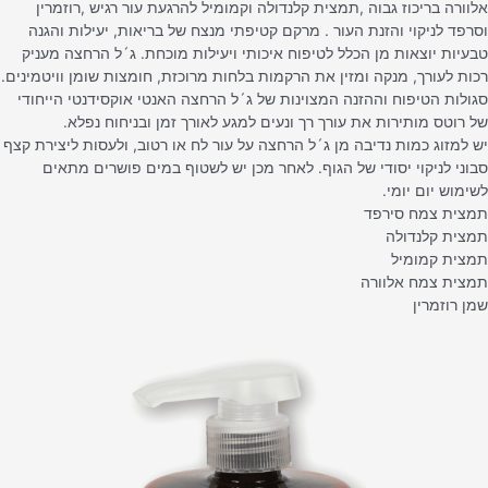
אלוורה בריכוז גבוה ,תמצית קלנדולה וקמומיל להרגעת עור רגיש ,רוזמרין
וסרפד לניקוי והזנת העור . מרקם קטיפתי מנצח של בריאות, יעילות והגנה
טבעיות יוצאות מן הכלל לטיפוח איכותי ויעילות מוכחת. ג´ל הרחצה מעניק
רכות לעורך, מנקה ומזין את הרקמות בלחות מרוכזת, חומצות שומן וויטמינים.
סגולות הטיפוח וההזנה המצוינות של ג´ל הרחצה האנטי אוקסידנטי הייחודי
של רוטס מותירות את עורך רך ונעים למגע לאורך זמן ובניחוח נפלא.
יש למזוג כמות נדיבה מן ג´ל הרחצה על עור לח או רטוב, ולעסות ליצירת קצף
סבוני לניקוי יסודי של הגוף. לאחר מכן יש לשטוף במים פושרים מתאים
לשימוש יום יומי.
תמצית צמח סירפד
תמצית קלנדולה
תמצית קמומיל
תמצית צמח אלוורה
שמן רוזמרין