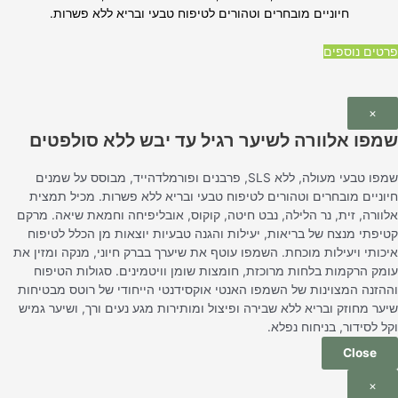
חיוניים מובחרים וטהורים לטיפוח טבעי ובריא ללא פשרות.
פרטים נוספים
×
שמפו אלוורה לשיער רגיל עד יבש ללא סולפטים
שמפו טבעי מעולה, ללא SLS, פרבנים ופורמלדהייד, מבוסס על שמנים
חיוניים מובחרים וטהורים לטיפוח טבעי ובריא ללא פשרות. מכיל תמצית
אלוורה, זית, נר הלילה, נבט חיטה, קוקוס, אובליפיחה וחמאת שיאה. מרקם
קטיפתי מנצח של בריאות, יעילות והגנה טבעיות יוצאות מן הכלל לטיפוח
איכותי ויעילות מוכחת. השמפו עוטף את שיערך בברק חיוני, מנקה ומזין את
עומק הרקמות בלחות מרוכזת, חומצות שומן וויטמינים. סגולות הטיפוח
וההזנה המצוינות של השמפו האנטי אוקסידנטי הייחודי של רוטס מבטיחות
שיער מחוזק ובריא ללא שבירה ופיצול ומותירות מגע נעים ורך, ושיער גמיש
וקל לסידור, בניחוח נפלא.
Close
×