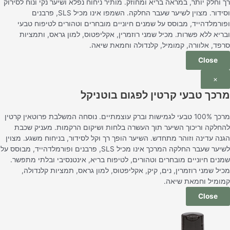
רך וחלק יותר, במראה בריא ומחוזק. מותיר ניחוח נפלא ושיער נקי ונוח לסירוק
וסידור. מצוין לשיער שעבר החלקה. השמפו אינו מכיל SLS, פרבנים
ופורמלדהייד, מבוסס על שמנים חיוניים מובחרים וטהורים לטיפוח טבעי
ובריא ללא פשרות. מכיל שמני רוזמרין, אקליפטוס, למון גראס, ותמציות
סרפד, אלוורה, קמומיל, קלנדולה וחמאת שיאה.
Close
×
מרכך טבעי קרטין לפגום בוטניקל
מרכך 100% טבעי לגמישות וברק עוצמתיים. נוסחה המשלבת פרוטאין קרטין
להחלקה וריכוך השיער תוך העשרה בלחות ושיקום הרקמות. מעניק שכבת
הגנה עדינה וזוהר מתחדש. השיער הופך רך וקל לסידור, בניחוח משגע. מצוין
לשיער שעבר החלקה המרכך אינו מכיל SLS, פרבנים ופורמלדהייד, מבוסס על
שמנים חיוניים מובחרים וטהורים, לטיפוח בריא, אינטנסיבי ובלתי מתפשר.
מכיל שמני רוזמרין, נים, קיק, אקליפטוס, למון גראס, תמציות קלנדולה,
קמומיל וחמאת שיאה.
Close