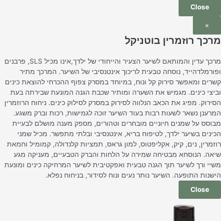
Close
×
מרכך רוזמרין בוטניקל
מרכך עדין והמותאם לשיער הצעיר והייחודי של ילדך,אינו מכיל SLS, פרבנים
ופורמלדהייד, נוסחה טבעית לריכוך אינטנסיבי של השיער. המרכך מתיר
קשרים ומאפשר סירוק קל ונוח, במיוחד במסרק צפוף ההכרחי להוצאת כינים
וביצי כינים. מגמיש את השערה ומותיר שכבת הגנה המונעת שבירתה בעת
הסירוק. מפיג את הכאב הנלווה לסירוק במסרק לסילוק כינים. ניחוח הרוזמרין
המרענן נשאר לשעות רבות בעוד השיער זוכה לגמישות, רכות וברק משגע.
מבוסס על שמנים חיוניים מובחרים וטהורים, מספק מענה מושלם לבעיית
הכינים בשיער ילדך, לטיפוח בריא, אינטנסיבי ובלתי מתפשר. מכיל שמני
רוזמרין, נים, קיק, אקליפטוס, למון גראס, תמציות קלנדולה, קמומיל וחמאת
שיאה. הנוסחא מבטיחה שמירה על הלחות והברק הטבעיים, מעניקה מגע
משיי ורך לשיער תוך הגנה טבעית ואפקטיבית לשיער המרחיקה כינים ומונעת
הישנות התופעה. השיער נותר נעים ונוח לסידור, בניחוח נפלא.
Close