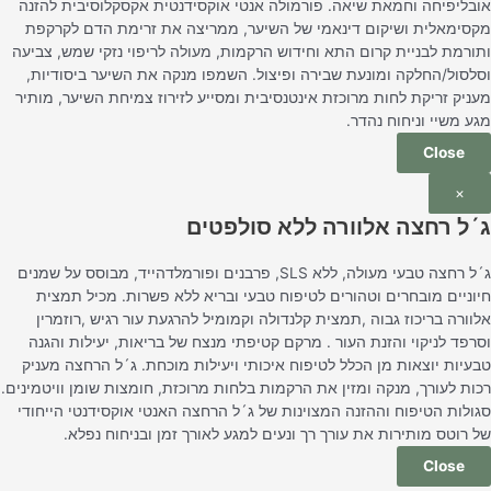
אובליפיחה וחמאת שיאה. פורמולה אנטי אוקסידנטית אקסקלוסיבית להזנה
מקסימאלית ושיקום דינאמי של השיער, ממריצה את זרימת הדם לקרקפת
ותורמת לבניית קרום התא וחידוש הרקמות, מעולה לריפוי נזקי שמש, צביעה
וסלסול/החלקה ומונעת שבירה ופיצול. השמפו מנקה את השיער ביסודיות,
מעניק זריקת לחות מרוכזת אינטנסיבית ומסייע לזירוז צמיחת השיער, מותיר
מגע משיי וניחוח נהדר.
Close
×
ג´ל רחצה אלוורה ללא סולפטים
ג´ל רחצה טבעי מעולה, ללא SLS, פרבנים ופורמלדהייד, מבוסס על שמנים
חיוניים מובחרים וטהורים לטיפוח טבעי ובריא ללא פשרות. מכיל תמצית
אלוורה בריכוז גבוה ,תמצית קלנדולה וקמומיל להרגעת עור רגיש ,רוזמרין
וסרפד לניקוי והזנת העור . מרקם קטיפתי מנצח של בריאות, יעילות והגנה
טבעיות יוצאות מן הכלל לטיפוח איכותי ויעילות מוכחת. ג´ל הרחצה מעניק
רכות לעורך, מנקה ומזין את הרקמות בלחות מרוכזת, חומצות שומן וויטמינים.
סגולות הטיפוח וההזנה המצוינות של ג´ל הרחצה האנטי אוקסידנטי הייחודי
של רוטס מותירות את עורך רך ונעים למגע לאורך זמן ובניחוח נפלא.
Close