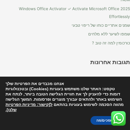
Windows Office Activator ✓ Activate Microsoft Office 2025
Effortlessly
שמנים אתריים כוחו של ריפוי טבעי
שמפו לשיער ללא מלחים
כורכומין למה זה טוב ?
תגובות אחרונות
ארכיונים
אנחנו מכבדים את הפרטיות שלך
טקסט: האתר שלנו משתמש בעוגיות (Cookies) ובטכנולוגיות
פברואר 2026
דומות כדי להעניק לך את חוויית הגלישה הטובה ביותר, לנתח את
השימוש באתר ולהתאים עבורך מוצרים ופרסומות. המשך הגלישה
ינואר 2024
מהווה הסכמה לשימוש בעוגיות בהתאם
ל[קישור: מדיניות הפרטיות
שלנו].
יוני 2023
מרץ 2023
אני מסכים/מה
פברואר 2023