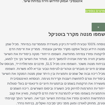
אינטנסיבי ועמוק לחידוש וזירוז צמיחת שיער
.
פרטים נוספים
×
שמפו מנטה מקרר בוטניקל
נוסחה 100% טבעית לחוויית ניקיון מעוררת ומממריצה במיוחד. מכיל שמן
מנטה הידוע כבעל אפקט מקרר ומרענן עוצמתי. ממריץ את זרימת הדם
לרקמות ומזרז צמיחה מחודשת. השמפו הייחודי מנקה ביסודיות את השיער
ומעניק חוויה מרימת אנרגיה להמשך היום. מותיר את השיער נקי ורך למגע,
בניחוח מנטה משכר. השמפו אינו מכיל SLS, פרבנים ופורמלדהייד, מבוסס על
שמנים חיוניים מובחרים וטהורים לטיפוח טבעי ובריא ללא פשרות. השמפו
מכיל ריכוז גבוה של שמנים ותמציות ובין היתר שמן מנטה המנקה את השיער
ביסודיות וגורם לתחושת רעננות וקרירות נעימה. הנוסחא האינטנסיבית
מעשירה את הרקמות בשמנים ובתמציות חיוניים ודינאמיים בעלי סגולות
ייחודיות התורמות לחיזוק סיב השערה וביסוס השורשים. ריכוז השמנים
והתמציות בשמפו מסייע להמרצת זרימת הדם לרקמות, מאיץ את קצב
התחדשות התאים ומזרז את צמיחת השיער הבריאה. השיער הופך קטיפתי
ונעים, מחוזק לאורכו ומוגן מפני נזקי סביבה ואקלים, בניחוח נהדר.