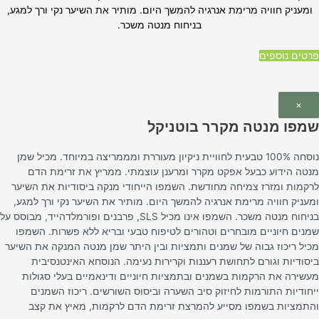
ומעניק חוויה מרימת אנרגיה להמשך היום. מותיר את השיער נקי ורך למגע,
בניחוח מנטה משכר.
פרטים נוספים
×
שמפו מנטה מקרר בוטניקל
נוסחה 100% טבעית לחוויית ניקיון מעוררת ומממריצה במיוחד. מכיל שמן
מנטה הידוע כבעל אפקט מקרר ומרענן עוצמתי. ממריץ את זרימת הדם
לרקמות ומזרז צמיחה מחודשת. השמפו הייחודי מנקה ביסודיות את השיער
ומעניק חוויה מרימת אנרגיה להמשך היום. מותיר את השיער נקי ורך למגע,
בניחוח מנטה משכר. השמפו אינו מכיל SLS, פרבנים ופורמלדהייד, מבוסס על
שמנים חיוניים מובחרים וטהורים לטיפוח טבעי ובריא ללא פשרות. השמפו
מכיל ריכוז גבוה של שמנים ותמציות ובין היתר שמן מנטה המנקה את השיער
ביסודיות וגורם לתחושת רעננות וקרירות נעימה. הנוסחא האינטנסיבית
מעשירה את הרקמות בשמנים ובתמציות חיוניים ודינאמיים בעלי סגולות
ייחודיות התורמות לחיזוק סיב השערה וביסוס השורשים. ריכוז השמנים
והתמציות בשמפו מסייע להמרצת זרימת הדם לרקמות, מאיץ את קצב