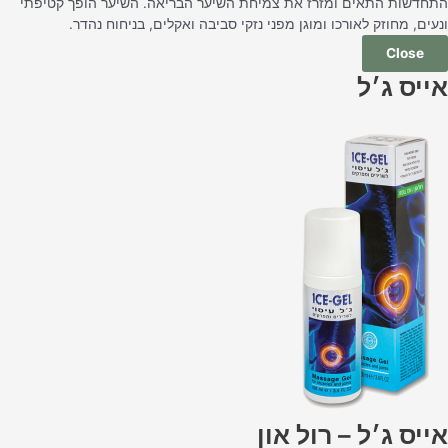
התחדשות התאים ומזרז את צמיחת השיער הבריאה. השיער הופך קטיפתי
ונעים, מחוזק לאורכו ומוגן מפני נזקי סביבה ואקלים, בניחוח נהדר.
Close
אייס ג׳ל
אייס ג׳ל – רול און