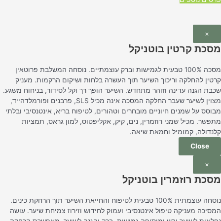
×
מסכת קרטין בוטניקל
מסכה 100% טבעית לגמישות וברק עוצמתיים. נוסחה המשלבת פרוטאין
קרטין להחלקה וריכוך השיער תוך העשרה בלחות ושיקום הרקמות. מעניק
שכבת הגנה עדינה וזוהר מתחדש. השיער הופך רך וקל לסידור, בניחוח משגע.
מצוין לשיער שעבר החלקה המסכה אינה מכיל SLS, פרבנים ופורמלדהייד,
מבוסס על שמנים חיוניים מובחרים וטהורים, לטיפוח בריא, אינטנסיבי ובלתי
מתפשר. מכיל שמני רוזמרין, נים, קיק, אקליפטוס, למון גראס, תמציות
קלנדולה, קמומיל וחמאת שיאה.
Close
×
מסכת רוזמרין בוטניקל
נוסחה עוצמתית 100% טבעית לטיפוח והחייאת השיער תוך הרחקת כינים.
המסיכה מעניקה טיפול אינטנסיבי ועמוק לחידוש וזירוז צמיחת שיער. עושה
נפלאות לשיער יבש ומוסיפה גמישות, ברק והגנה לשיער. מאפשרת הרחקה