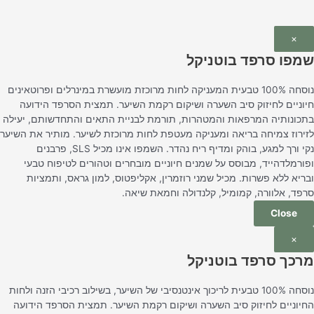
×
שמפו סרפד בוטניקל
נוסחה 100% טבעית המעניקה לחות מרוכזת מועשרת במינרלים ופרוטאינים
חיוניים לחיזוק סיב השערה ושיקום רקמת השיער. תמצית הסרפד הידועה
בתכונותיה המרפאות והמטהרות, תורמת לבניית התאים והתחדשותם, יעילה
לזירוז צמיחה בריאה ומעניקה מעטפת לחות מרוכזת לשיער. מותיר את השיער
נקי ורך למגע, בוהק ומדיף ריח נהדר. השמפו אינו מכיל SLS, פרבנים
ופורמלדהייד, מבוסס על שמנים חיוניים מובחרים וטהורים לטיפוח טבעי
ובריא ללא פשרות. מכיל שמני רוזמרין, אקליפטוס, למון גראס, ותמציות
סרפד, אלוורה, קמומיל, קלנדולה וחמאת שיאה.
Close
×
מרכך סרפד בוטניקל
נוסחה 100% טבעית לריכוך אינטנסיבי של השיער, בשילוב רכיבי הזנה ולחות
החיוניים לחיזוק סיב השערה ושיקום רקמת השיער. תמצית הסרפד הידועה