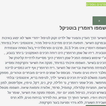
פרטים נוספים
×
שמפו רוזמרין בוטניקל
השיער הרך העדין והצעיר של ילדינו זקוק לטיפול ייחודי אשר לא יפגע באיכות
ובמרקם השיער. תופעת הכינים מחייבת טיפול מהיר, אינטנסיבי ויעיל במיוחד.
השמפו רוזמרין אינו מכיל SLS, פרבנים ופורמלדהייד,בעל נוסחה עוצמתית
וטבעית. ריחו של שמן הרוזמרין הינו דוחה הכינים האפקטיבי ביותר בטבע, ,
ע"י שימוש בשמפו המכיל שמן רוזמרין הינך מסייעת לדחיית קליטתן של
הכינים בשיער. השמפו איכותי במיוחד, מנקה את השיער והקרקפת ומסייע
לצמיחה מחודשת ובריאה של השיער. ריח הרוזמרין אף ידוע כמסייע לריכוז
מלבד היותו נעים ומעורר. מבוסס על שמנים חיוניים מובחרים וטהורים, מספק
מענה מושלם לבעיית הכינים בשיער ילדך, לטיפוח בריא, אינטנסיבי ובלתי
מתפשר. מכיל שמני רוזמרין, נר הלילה, קיק, נים, דקל, טימין, אקליפטוס, למון
גראס, תמציות קלנדולה, קמומיל, סרפד, אלוורה וחמאת שיאה. השמפו מטפל
בשורש הבעיה, כטיפול מונע יום יומי, מטפח ומנקה את השיער, שומר על
רכותו ויופיו. השיער הופך רך וגמיש, נוח לסידור בניחוח נעים, ללא הרס
ושבירת השערה, ללא גירוי ופגיעה בעור הקרקפת.