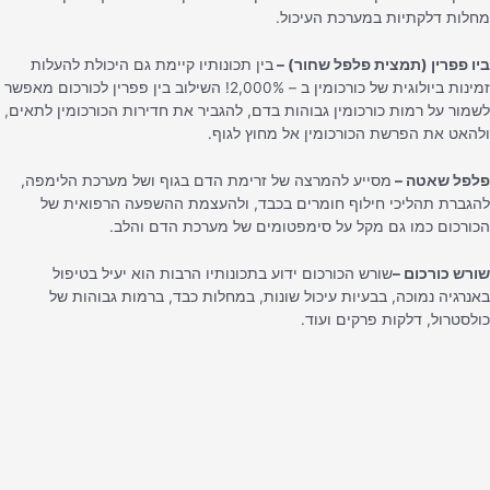
מחלות דלקתיות במערכת העיכול.
ביו פפרין (תמצית פלפל שחור) –
בין תכונותיו קיימת גם היכולת להעלות
זמינות ביולוגית של כורכומין ב – 2,000%! השילוב בין פפרין לכורכום מאפשר
לשמור על רמות כורכומין גבוהות בדם, להגביר את חדירות הכורכומין לתאים,
ולהאט את הפרשת הכורכומין אל מחוץ לגוף.
פלפל שאטה –
מסייע להמרצה של זרימת הדם בגוף ושל מערכת הלימפה,
להגברת תהליכי חילוף חומרים בכבד, ולהעצמת ההשפעה הרפואית של
הכורכום כמו גם מקל על סימפטומים של מערכת הדם והלב.
שורש כורכום –
שורש הכורכום ידוע בתכונותיו הרבות הוא יעיל בטיפול
באנרגיה נמוכה, בבעיות עיכול שונות, במחלות כבד, ברמות גבוהות של
כולסטרול, דלקות פרקים ועוד.