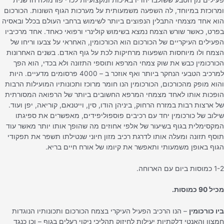
ומרוכזת במיוחד, לה השפעה משמעותית על מערכות הגוף השונות. הכורכום
הוא אחד מצמחי התבלין הנפוצים ביותר לשימוש ברחבי העולם בכלל ובאסיה
בפרט, כאשר שורש הצמח נמצא בשימוש קולינרי ורפואי כאחד. אחד מרכיביו
הפעילים העיקריים של הכורכום הוא הכורכומין, האחראי על צבעו וריחו של
הצמח ולו מיוחסות השפעות מרחיקות לכת על גוף האדם. בשנים האחרונות
הכורכומין כבש את שוק צמחי המרפא ותוספי התזונה ולא בכדי, הוא הפך
למרכיב הטבעי הנחקר ביותר ואף אוזכר ב – 4000 פרסומים מדעיים. היות
והוא מופק מהכורכום, הכורכומין הנו חומר מרוכז ותכונותיו המועילות הרבות
הופכות אותו לאחד מצמחי המרפא החשובים ביותר של הרפואה המסורתית
של ארצות רבות במזרח הרחוק, ביניהן הודו, סין, וייטנאם, קוריאה, יפן ועוד.
שילוב של כורכומין יחד עם רכיבים פוספוליפידים, מאפשרים את ספיגתו
המקסימלית בגוף בשיעור של אלפי אחוזים מה שהופך אותו יותר מאשר עוד
תוסף תזונה ומעלה אותו לדרגת רכיב מזון חיוני שנטילתו תשפר את תפקודי
הגוף באופן משמעותי ותאפשר את קיומו של אורח חיים בריא.
1-2 כמוסות ביום עם הארוחה.
מכיל 90 כמוסות.
ביו כורכומין
– הנו הרכיב הפעיל העיקרי בצמח הכורכום ותכונותיו הנוגדות
חמצון והאנטי דלקתיות יעילות לחיזוק תהליכי ניקוי רעלים בגוף – וכן כנגד