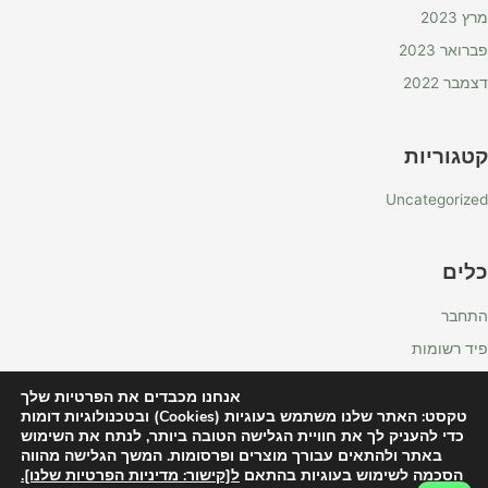
מרץ 2023
פברואר 2023
דצמבר 2022
קטגוריות
Uncategorized
כלים
התחבר
פיד רשומות
פיד תגובות
אנחנו מכבדים את הפרטיות שלך
WordPress.org
טקסט: האתר שלנו משתמש בעוגיות (Cookies) ובטכנולוגיות דומות
כדי להעניק לך את חוויית הגלישה הטובה ביותר, לנתח את השימוש
באתר ולהתאים עבורך מוצרים ופרסומות. המשך הגלישה מהווה
הסכמה לשימוש בעוגיות בהתאם
ל[קישור: מדיניות הפרטיות שלנו].
Copyright © 2026 רוטס בוטניקל - Roots | Powered by
Astra