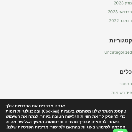
מרץ 2023
פברואר 2023
דצמבר 2022
קטגוריות
Uncategorized
כלים
התחבר
פיד רשומות
פיד תגובות
אנחנו מכבדים את הפרטיות שלך
WordPress.org
טקסט: האתר שלנו משתמש בעוגיות (Cookies) ובטכנולוגיות דומות
כדי להעניק לך את חוויית הגלישה הטובה ביותר, לנתח את השימוש
באתר ולהתאים עבורך מוצרים ופרסומות. המשך הגלישה מהווה
הסכמה לשימוש בעוגיות בהתאם
ל[קישור: מדיניות הפרטיות שלנו].
Copyright © 2026 רוטס בוטניקל - Roots | Powered by
Astra