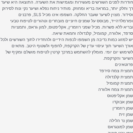
חודרות לפנים השורשים מעשירות ומגמישות את השערה. התוצאה היא שיער
רך וחלק יותר, במראה בריא ומחוזק. מותיר ניחוח נפלא ושיער נקי ונוח לסירוק
וסידור. מצוין לשיער שעבר החלקה. השמפו אינו מכיל SLS, פרבנים
ופורמלדהייד, מבוסס על שמנים חיוניים מובחרים וטהורים לטיפוח טבעי
ובריא ללא פשרות. מכיל שמני רוזמרין, אקליפטוס, למון גראס, ותמציות
סרפד, אלוורה, קמומיל, קלנדולה וחמאת שיאה.
יש למזוג כמות נדיבה מן השמפו לכפות הידיים ולהחדירו לתוך השורשים ולכל
אורך השיער תוך עיסוי עדין של הקרקפת, לחפוף ולשטוף היטב. מתאים
לשימוש יום יומי. מומלץ להשתמש במרכך קרטין לטיפוח מושלם ומקיף של
השיער והקרקפת.
פרוטאינים
תמצית צמח סירפד
תמצית קלנדולה
תמצית קמומיל
תמצית צמח אלוורה
שמן אקליפטוס
שמן אבוקדו
שמן רוזמרין
שמן זית
שמן נר הלילה
שמן למונגראס
שמן נבט חיטה