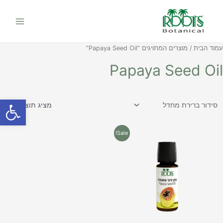
ילוג
Main
תוכן
Menu
עמוד הבית
/ מוצרים המתויגים “Papaya Seed Oil​”
Papaya Seed Oil​
פתח סרגל
מציג תוצאה אחת
למוצר
Sale!
זה
יש
מספר
סוגים.
ניתן
לבחור
את
האפשרויות