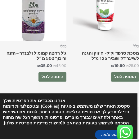
ללי
כללי
סכת סרפד וקיק- חיזוק והגנה
ג'ל רחצה קמומיל ולבנדר – הזנה
יער דק ושביר 125 מ"ל
וריכוך 500 מ״ל
₪
35.00
₪
45.00
₪
19.90
₪
25.0
הוספה לסל
הוספה לסל
אנחנו מכבדים את הפרטיות שלך
טקסט: האתר שלנו משתמש בעוגיות (Cookies) ובטכנולוגיות דומות
כדי להעניק לך את חוויית הגלישה הטובה ביותר, לנתח את השימוש
Copyright © 2026 רוטס בוטניקל - Roots | Powered by
Astra
באתר ולהתאים עבורך מוצרים ופרסומות. המשך הגלישה מהווה
הסכמה לשימוש בעוגיות בהתאם
ל[קישור: מדיניות הפרטיות שלנו].
WordPress Theme
אני מסכים/מה