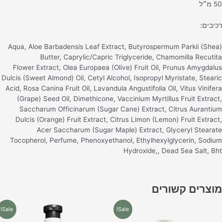
 מ״ל
כיבים:
Aqua, Aloe Barbadensis Leaf Extract, Butyrospermum Parkii (Shea
Butter, Caprylic/Capric Triglyceride, Chamomilla Recutit
Flower Extract, Olea Europaea (Olive) Fruit Oil, Prunus Amygdalu
Dulcis (Sweet Almond) Oil, Cetyl Alcohol, Isopropyl Myristate, Steari
Acid, Rosa Canina Fruit Oil, Lavandula Angustifolia Oil, Vitus Vinifer
(Grape) Seed Oil, Dimethicone, Vaccinium Myrtillus Fruit Extract
Saccharum Officinarum (Sugar Cane) Extract, Citrus Aurantiu
Dulcis (Orange) Fruit Extract, Citrus Limon (Lemon) Fruit Extract
Acer Saccharum (Sugar Maple) Extract, Glyceryl Stearat
Tocopherol, Perfume, Phenoxyethanol, Ethylhexylglycerin, Sodiu
Hydroxide,, Dead Sea Salt, Bh
וצרים קשורים
המחיר
המחיר
המחיר
המחיר
Sale!
Sale!
המקורי
הנוכחי
המקורי
הנוכחי
היה:
הוא:
היה:
הוא: