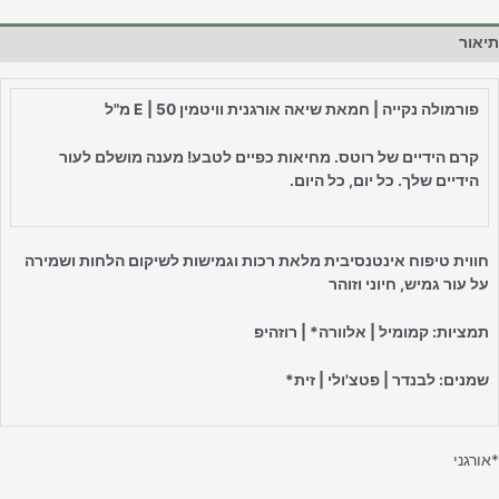
יאור
פורמולה נקייה | חמאת שיאה אורגנית וויטמין
| 50 מ"ל
E
קרם הידיים של רוטס. מחיאות כפיים לטבע! מענה מושלם לעור
הידיים שלך. כל יום, כל היום
.
חווית טיפוח אינטנסיבית מלאת רכות וגמישות לשיקום הלחות ושמירה
על עור גמיש, חיוני וזוהר
תמציות: קמומיל | אלוורה* | רוזהיפ
שמנים: לבנדר | פטצ'ולי | זית*
אורגני