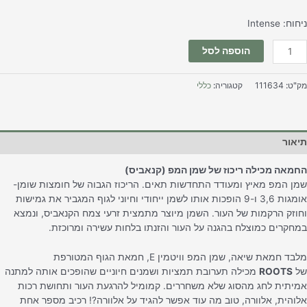
חוח: Intense
הוספה לסל
ק"ט:
111634
קטגוריה:
כללי
יאור
חמאה מכילה ריכוז של שמן המפ (קנאביס)
מן המפ מאיץ ומעודד התחדשות תאים. הריכוז הגבוה של חומצות שומן-
אומגות 3,6 ו-9 הופכות אותו לשמן ייחודי וחיוני לגוף המגביר את גמישות
חוזק הרקמות של העור. השמן מיוצר מתמצית זרעי צמח הקנאביס, ונמצא
מחקרים כמוצלח בהגנה על העור והזנתו בלחות עשירה ומרוכזת.
מלבד חמאת שיאה, שמן המפ וויטמין E, חמאת הגוף המטורפת
ל
ROOTS
מכילה תערובת תמציות ושמנים חיוניים שהופכים אותה למתנה
מיתית לחג מהסוג שלא משחררים. קמומיל להרגעת העור ותחושת רכות
לוהית, אלוורה, טוב מה עוד אפשר להגיד על אלוורה?! רכיב מספר אחת