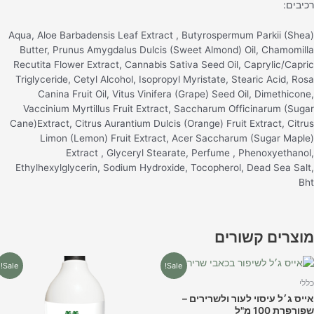
כיבים:
Aqua, Aloe Barbadensis Leaf Extract , Butyrospermum Parkii (Shea
Butter, Prunus Amygdalus Dulcis (Sweet Almond) Oil, Chamomill
Recutita Flower Extract, Cannabis Sativa Seed Oil, Caprylic/Capri
Triglyceride, Cetyl Alcohol, Isopropyl Myristate, Stearic Acid, Ros
Canina Fruit Oil, Vitus Vinifera (Grape) Seed Oil, Dimethicone
Vaccinium Myrtillus Fruit Extract, Saccharum Officinarum (Suga
Cane)Extract, Citrus Aurantium Dulcis (Orange) Fruit Extract, Citru
Limon (Lemon) Fruit Extract, Acer Saccharum (Sugar Maple
Extract , Glyceryl Stearate, Perfume , Phenoxyethanol
Ethylhexylglycerin, Sodium Hydroxide, Tocopherol, Dead Sea Salt
Bh
וצרים קשורים
המחיר
המחיר
המחיר
המחיר
Sale!
Sale!
המקורי
הנוכחי
המקורי
הנוכחי
היה:
הוא:
היה:
הוא:
ללי
₪49.00.
₪65.00.
₪44.00.
₪59.90.
ייס ג׳ל עיסוי לעור ולשרירים –
ורפרת 100 מ"ל