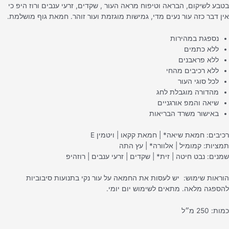
טבע לשיקום, הבראה וטיפוח מראה העור , שקדים, זרעי ענבים ורוז היפ כי
ין דבר כזה עור נעים מדי, גמישות מוגזמת ועור זוהר. חמאת גוף מושלמת.
נספגת במהירות
ללא כתמים
ללא פראבנים
ללא רכיבים מהחי
לכל סוגי העור
מהדורה מוגבלת לחג
שיאה והמפ אורגניים
באישור משרד הבריאות
כיבים: חמאת שיאה* | חמאת קקאו | ויטמין E
מציות: קמומיל | אלוורה* | עץ התה
מנים: נבט חיטה | זית* | שקדים | זרעי ענבים | רוזהיפ
וראות שימוש: יש לעסות את החמאה על עור נקי בתנועות סיבוביות
הספגה מלאה. מתאים לשימוש יום יומי.
ות: 250 מ״ל