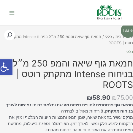
לוג
Main
תוכן
Menu
המחיר
המחיר
מות
Sale
המקורי
הנוכחי
ל
מוד הבית
/
כללי
/ חמאת גוף שיאה והמפ 250 מ״ל בניחוח Intense מתקתק
היה:
הוא:
מאת
טס | ROOTS
₪58.90.
₪75.00.
וף
ללי
יאה
פתח סרג
המפ
חמאת גוף שיאה והמפ 250 מ״ל
25
בניחוח Intense מתקתק רוטס |
״ל
ניחוח
ROOT
Intens
תקתק
₪
58.90
₪
75.0
וטס
מאת גוף פנטסטית לחוויית טיפוח מענגת ומלאת רכות וגמישות לעורך
ROOT
ניחוח מתקתק.
8 ריחות מעולים לבחירה
רקם עשיר בחמאת שיאה, שמן המפ ותמציות חיוניות המלטף ומזין את
רקמות למגע חלק ומשיי לאורך זמן. הפורמולה נספגת ביעילות, מחדשת
אים ומותירה את העור חיוני וזוהר בניחוח מהפנט.