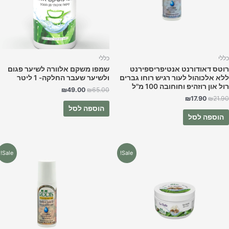
ללי
כללי
וטס דאודורנט אנטיפריספירנט
שמפו משקם אלוורה לשיער פגום
לא אלכוהול לעור רגיש רוחו גברים
ולשיער שעבר החלקה- 1 ליטר
ל און רוזהיפ וחוחובה 100 מ"ל
₪
49.00
₪
65.00
₪
17.90
₪
21.9
הוספה לסל
הוספה לסל
המחיר
המחיר
המחיר
המחיר
Sale!
Sale!
המקורי
הנוכחי
המקורי
הנוכחי
היה:
הוא:
היה:
הוא:
₪17.90.
₪21.90.
₪58.90.
₪75.00.