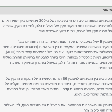
יאור
המגנזיום מהווה מרכיב הכרחי בפעילות של כ-300 אנזימים בגוף שאחראיים
תהליכים חשובים כמו: תפקוד תקין של פעילות הלב, לחץ דם תקין, שמירה
ל מבנה תקין של העצם, ויסות כיווץ השרירים ועוד.
ויטמין B יעיל במטבוליזם של חומצות אמינו וביצירת חומרים בעלי
פקיד-במערכת העצבים המקשרים בין תאי המוח (נירוטרנסמיטורים). חיוני
בפעולות אנזימטיות שונות בגוף. יעיל בטיפול בהפרעות קשב וריכוז (ADD),
יכאון, רמות כולסטרול גבוהות. חיוני ביותר להבטחת בריאותן ההורמונאלית
ל נשים, במניעת סוכרת ומחלות לב, בטיפול בשיגרון ובחיזוק המערכת
חיסונית.
הסינרגיה בין המגנזיום לויטמין B6 תורמת לשמירה על תפקודה התקין של
ערכת העצבים, השרירים, ביחד הם מסייעים בהפגת מתחים, מקלים על
דודי שינה, מרגיעה תסמונות קדם וויסתית וכאבי מחזור, וכן יעיל במניעת
יגרנות ושיכוך כאבי ראש.
ויטמין B6 משפר את ההטמעה ואת הפעילות של מגנזיום בגוף, לכן השילוב
זה הוא כ”כ מוצלח.