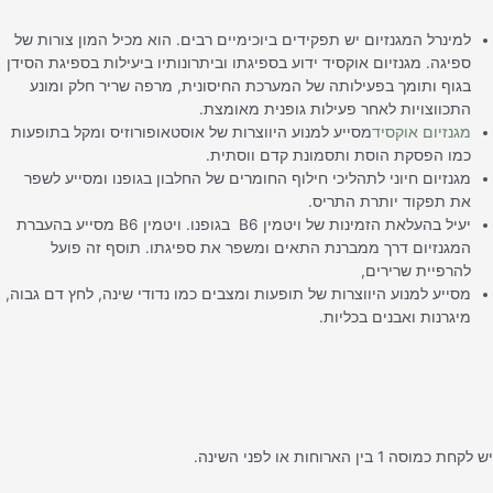
למינרל המגנזיום יש תפקידים ביוכימיים רבים. הוא מכיל המון צורות של
ספיגה. מגנזיום אוקסיד ידוע בספיגתו וביתרונותיו ביעילות בספיגת הסידן
בגוף ותומך בפעילותה של המערכת החיסונית, מרפה שריר חלק ומונע
התכווצויות לאחר פעילות גופנית מאומצת.
מגנזיום אוקסיד
מסייע למנוע היווצרות של אוסטאופורוזיס ומקל בתופעות
כמו הפסקת הוסת ותסמונת קדם ווסתית.
מגנזיום חיוני לתהליכי חילוף החומרים של החלבון בגופנו ומסייע לשפר
את תפקוד יותרת התריס.
יעיל בהעלאת הזמינות של ויטמין B6 בגופנו. ויטמין B6 מסייע בהעברת
המגנזיום דרך ממברנת התאים ומשפר את ספיגתו. תוסף זה פועל
להרפיית שרירים,
מסייע למנוע היווצרות של תופעות ומצבים כמו נדודי שינה, לחץ דם גבוה,
מיגרנות ואבנים בכליות.
לקחת כמוסה 1 בין הארוחות או לפני השינה.