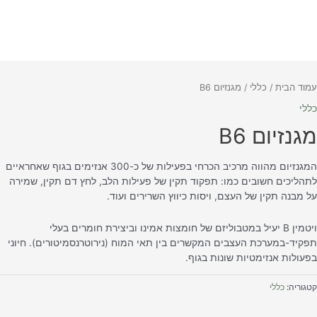
מוד הבית
/
כללי
/ מגנזיום B6
ללי
גנזיום B6
המגנזיום מהווה מרכיב הכרחי בפעילות של כ-300 אנזימים בגוף שאחראיים
תהליכים חשובים כמו: תפקוד תקין של פעילות הלב, לחץ דם תקין, שמירה
ל מבנה תקין של העצם, ויסות כיווץ השרירים ועוד.
ויטמין B יעיל במטבוליזם של חומצות אמינו וביצירת חומרים בעלי
פקיד-במערכת העצבים המקשרים בין תאי המוח (נירוטרנסמיטורים). חיוני
פעולות אנזימטיות שונות בגוף.
טגוריה:
כללי