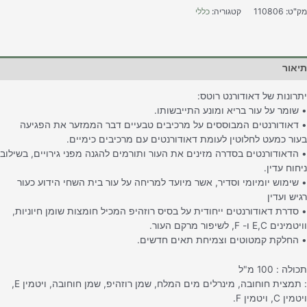
ק"ט:
110806
קטגוריה:
כללי
יאור
תרונות של דאודורנט רוטס:
 שומר על עור בריא ומונע התייבשותו.
 דאודורנטים המבוססים על מרכיבים טבעיים דבר הממזער את הפגיעה
עור כמעט לחלוטין לעומת דאודורנטים עם מרכיבים כימיים.
 הדאודורנטים בסדרה מזינים את העור ותורמים להגנה מפני גירויים, בשילוב
יחוח עדין.
 שימוש יומיומי וסדיר, אשר מיועד למריחה על עור בית השחי הידוע כעור
גיש ועדין
 סדרת דאודורנטים ייחודית על בסיס רוזהיפ המכיל חומצות שומן חיוניות,
מינים E,C ו- F, לשיפור מרקם העור.
 החלקת קמטוטים וצמיחת תאים חדשים.
ולה : 100 מ"ל
: תמצית חוחובה, מינרלים מים המלח, שמן רוזהיפ, שמן חוחובה, ויטמין E,
מין C, ויטמין F.