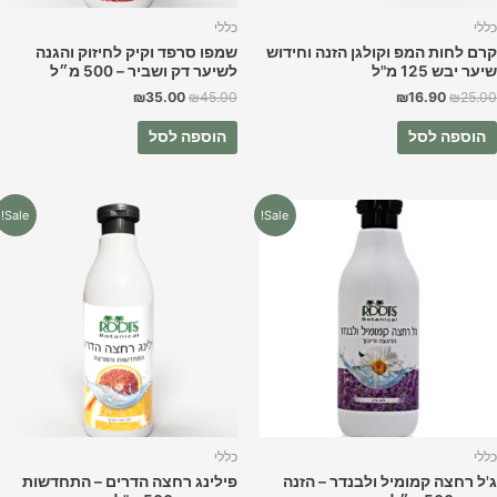
ללי
כללי
רם לחות המפ וקולגן הזנה וחידוש
שמפו סרפד וקיק לחיזוק והגנה
ער יבש 125 מ"ל
לשיער דק ושביר – 500 מ״ל
₪
35.00
₪
45.00
₪
16.90
₪
25.0
הוספה לסל
הוספה לסל
המחיר
המחיר
המחיר
המחיר
Sale!
Sale!
המקורי
הנוכחי
המקורי
הנוכחי
היה:
הוא:
היה:
הוא:
₪35.00.
₪45.00.
₪35.00.
₪45.00.
ללי
כללי
'ל רחצה קמומיל ולבנדר – הזנה
פילינג רחצה הדרים – התחדשות