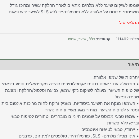
מפו לשיקום שיער ללא מלחים מתאים לאחר החלקה עשיר ומרוכז גודל
פחתי מבוסס על אלוורה ללא פורמלדהייד ללא SLS לשיער יבש ופגום
מלאי אזל
ק"ט:
111402
קטגוריות:
כללי
,
שיער
,
שמפו
יאור
תרונות של שמפו אלוורה:
 פורמולה אנטי אוקסידנטית אקסקלוסיבית להזנה מקסימאלית וסיוע דינאמי
ל טיפוח השיער, מעולה לשיקום נזקי שמש, צביעה וסלסול/החלקה ומונעת
בירה ופיצול
 השמפו מנקה את השיער ביסודיות, מעניק זריקת לחות מרוכזת אינטנסיבית
מסייע לטיפוח השיער, מותיר מגע משיי וניחוח נהדר
 שמפו טבעי מבוסס על שמנים חיוניים מובחרים וטהורים לטיפוח טבעי
בריא ללא פשרות
 ייחודי, טבעי לטיפוח אינטנסיבי
ינו מכיל: מלחים- SLS, פורמלדהיד, סולפטים למיניהם, פרבנים.