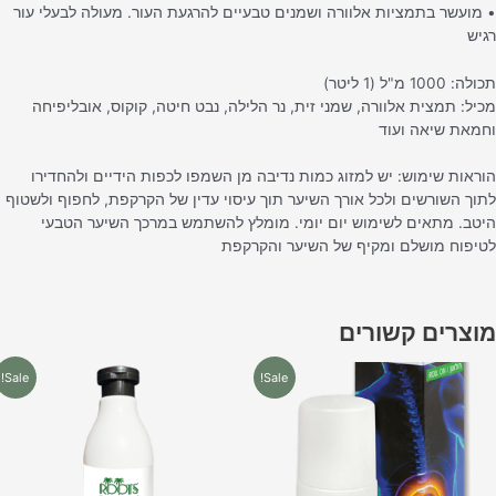
 מועשר בתמציות אלוורה ושמנים טבעיים להרגעת העור. מעולה לבעלי עור
גיש
לה: 1000 מ"ל (1 ליטר)
כיל: תמצית אלוורה, שמני זית, נר הלילה, נבט חיטה, קוקוס, אובליפיחה
חמאת שיאה ועוד
וראות שימוש: יש למזוג כמות נדיבה מן השמפו לכפות הידיים ולהחדירו
תוך השורשים ולכל אורך השיער תוך עיסוי עדין של הקרקפת, לחפוף ולשטוף
יטב. מתאים לשימוש יום יומי. מומלץ להשתמש במרכך השיער הטבעי
טיפוח מושלם ומקיף של השיער והקרקפת
וצרים קשורים
המחיר
המחיר
המחיר
המחיר
Sale!
Sale!
המקורי
הנוכחי
המקורי
הנוכחי
היה:
הוא:
היה:
הוא:
₪35.00.
₪45.00.
₪44.00.
₪59.90.