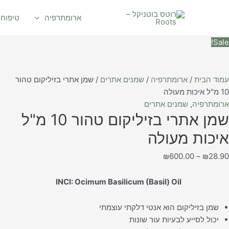
ילוג
מות
למוצר
למוצר
למוצר
למוצר
ל
תוכן
זה
זה
זה
זה
ארומתרפיה
טיפוח 
מן
יש
יש
יש
יש
תרי
Sale!
מספר
מספר
מספר
מספר
זיליקום
סוגים.
סוגים.
סוגים.
סוגים.
הור
ניתן
ניתן
ניתן
ניתן
1
לבחור
לבחור
לבחור
לבחור
עמוד הבית
/
ארומתרפיה
/
שמנים אתרים
/ שמן אתרי בזיליקום טהור
"ל
את
את
את
את
10 מ"ל איכות מעולה
יכות
האפשרויות
האפשרויות
האפשרויות
האפשרויות
ארומתרפיה
,
שמנים אתרים
שמן אתרי בזיליקום טהור 10 מ"ל
עולה
בעמוד
בעמוד
בעמוד
בעמוד
המוצר
המוצר
המוצר
המוצר
איכות מעולה
₪
600.00
–
₪
28.90
INCI: Ocimum Basilicum (Basil) Oil
שמן בזיליקום הוא אנטי דלקתי עוצמתי
יכול לסייע לבעיות עור שונות