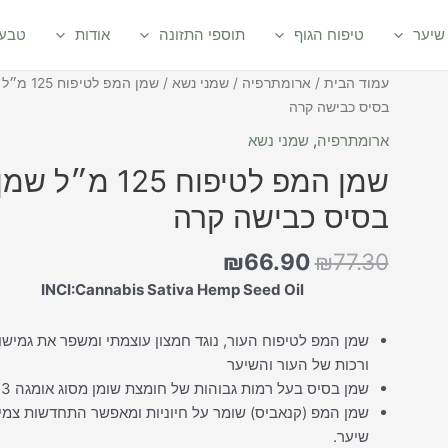
שיער
טיפוח הגוף
תוספי התזונה
אודות
טבעי
המחיר
המחיר
כמות
עמוד הבית
/
ארומתרפיה
/
שמני נשא
/ שמן המפ לטיפו
המקורי
הנוכחי
של
בסיס כבישה קרה
היה:
הוא:
שמן
ארומתרפיה
,
שמני נשא
₪66.90.
₪77.30.
המפ
שמן המפ לטיפוח 125 מ״ל שמ
לטיפוח
125
בסיס כבישה קרה
מ״ל
שמן
₪
66.90
₪
77.30
בסיס
INCI:Cannabis Sativa Hemp Seed Oil
כבישה
קרה
שמן המפ לטיפוח העור, נוגד חמצון עוצמתי ומשפר את גמישו
ורכות של העור והשיער
שמן בסיס בעל רמות גבוהות של חומצת שומן מסוג אומגה 3
שמן המפ (קנאביס) שומר על חיוניות ומאפשר התחדשות צמ
שיער.