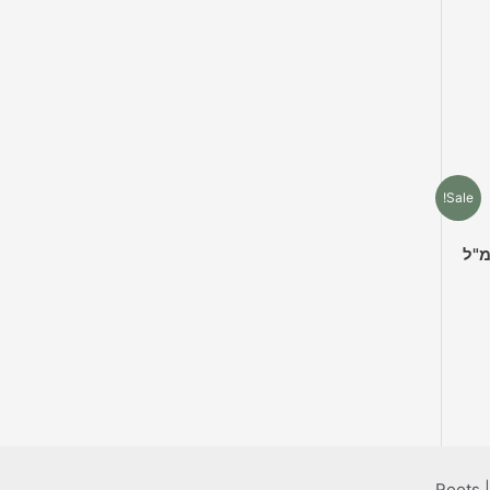
צר
Sale!
תרי אורגנו טהור 10 מ"ל
פר
ים.
ן
ור
שרויות
וד
צר