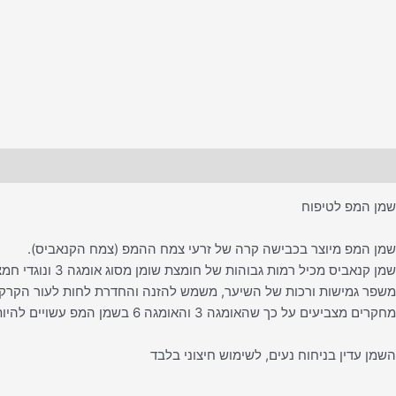
תיאור
שמן המפ לטיפוח
שמן המפ מיוצר בכבישה קרה של זרעי צמח ההמפ (צמח הקנאביס).
שמן קנאביס מכיל רמות גבוהות של חומצת שומן מסוג אומגה 3 ונוגדי חמצון עוצמתיים.
משפר גמישות ורכות של השיער, משמש להזנה והחדרת לחות לעור הקרקפ
מחקרים מצביעים על כך שהאומגה 3 והאומגה 6 בשמן המפ עשויים להיות יעילים בתמיכה בטיפול בבעיות עור כגון אקנה, פסוריאסיז ואקזמה.
השמן עדין בניחוח נעים, לשימוש חיצוני בלבד