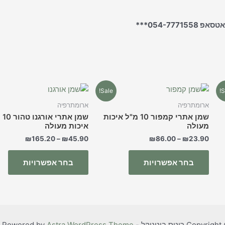
054-7***
למוצר
למו
Sale!
S
זה
זה
ארומתרפיה
ארומתרפיה
יש
יש
שמן אתרי קמפור 10 מ"ל איכות
שמן א
מספר
מס
מעולה
איכות מעולה
סוגים.
סוג
₪
165.20
–
₪
45.90
₪
86.00
–
₪
23.90
ניתן
נית
לבחור
לבח
בחר אפשרויות
בחר אפשרויות
את
את
ות
האפשרויות
האפ
בעמוד
בעמ
המוצר
המו
ס בוטניקל - Roots | Powered by
Astra WordPress Theme