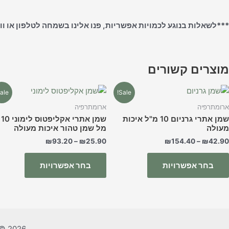
***לשאלות בנוגע לכמויות אפשריות, פנו אלינו בשמחה לטלפון או וואטסאפ 771558
מוצרים קשורים
למוצר
למוצר
ale!
Sale!
זה
זה
ארומתרפיה
ארומתרפיה
יש
יש
שמן אתרי גרניום 10 מ"ל איכות
שמן אתרי אקליפטוס לימוני 10
מספר
מספר
מעולה
מל שמן טהור איכות מעולה
סוגים.
סוגים.
₪
93.20
–
₪
25.90
₪
154.40
–
₪
42.90
ניתן
ניתן
לבחור
לבחור
בחר אפשרויות
בחר אפשרויות
את
את
האפשרויות
האפשרוי
בעמוד
בעמוד
המוצר
המוצר
Copyright © 2026 רוט