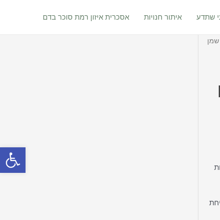
 שתדע
איתור חנויות
אסכרית איזון רמת סוכר בדם
ח 125 מ״ל שמן
ן
פתח סרגל
ת
יחת