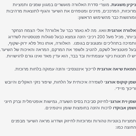
יקיון משגעת.
מוצרי סדרת האלוורה מועשרים במגוון שמנים ותמציות
רוכזות, המרככים, מזינים ומטפחים את השיער והגוף לתוצאות מרהיבות
מורגשות כבר מהשימוש הראשון:
לוורה אורגנית
וואוו. מה לא נאמר כבר על אלוורה? אולי הצמח הנחקר
ביותר, מכיל מעל 200 רכיבי הזנה ונמצא כבעל סגולות פנטסטיות לשדרוג
תמיכה בתהליכים ומנגנונים בגופנו.
האלוורה, אותו נוזל פלא ירוק-שקוף,
על פוטנציאל לשקם, להטיב ולשפר את המרקם, המראה והאיכות של השיער.
ש לו תכונות ניקוי עוצמתיות ובד בבד, הוא עדין מאד ואינו גורם לרגישויות.
מאת שיאה אורגנית
לריכוך אינטנסיבי והזנה עמוקה בלחות מרוכזת.
מן קוקוס אורגנ
י
לשמירה איכותית על הלחות, שיפור נזקי האקלים והיובש
ריכוך מיידי.
מן זית
אורגני
לחיזוק סביבת בסיס השערה, גמישות אופטימלית וברק חיוני
שמן אבוקדו
לרכות והזנה בחומצות שומן וויטמינים.
מציות בוטניות טהורות
ומרוכזות לחיזוק ושדרוג מראה השיער מבפנים
חוצה כמו: