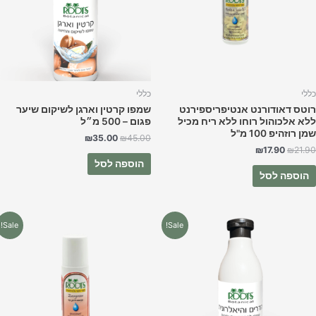
ללי
כללי
וטס דאודורנט אנטיפריספירנט
שמפו קרטין וארגן לשיקום שיער
לא אלכוהול רוחו ללא ריח מכיל
פגום – 500 מ״ל
ן רוזהיפ 100 מ"ל
₪
35.00
₪
45.00
₪
17.90
₪
21.9
הוספה לסל
הוספה לסל
המחיר
המחיר
המחיר
המחיר
Sale!
Sale!
המקורי
הנוכחי
המקורי
הנוכחי
היה:
הוא:
היה:
הוא:
₪17.90.
₪21.90.
₪35.00.
₪45.00.