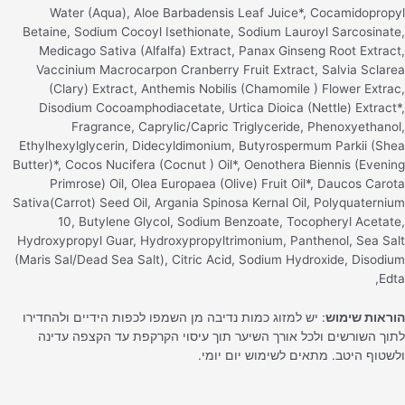
Water (Aqua), Aloe Barbadensis Leaf Juice*, Cocamidopropy
Betaine, Sodium Cocoyl Isethionate, Sodium Lauroyl Sarcosinate
Medicago Sativa (Alfalfa) Extract, Panax Ginseng Root Extract
Vaccinium Macrocarpon Cranberry Fruit Extract, Salvia Sclare
(Clary) Extract, Anthemis Nobilis (Chamomile ) Flower Extrac
Disodium Cocoamphodiacetate, Urtica Dioica (Nettle) Extract*
Fragrance, Caprylic/Capric Triglyceride, Phenoxyethanol
Ethylhexylglycerin, Didecyldimonium, Butyrospermum Parkii (She
Butter)*, Cocos Nucifera (Cocnut ) Oil*, Oenothera Biennis (Evenin
Primrose) Oil, Olea Europaea (Olive) Fruit Oil*, Daucos Carot
Sativa(Carrot) Seed Oil, Argania Spinosa Kernal Oil, Polyquaterniu
10, Butylene Glycol, Sodium Benzoate, Tocopheryl Acetate
Hydroxypropyl Guar, Hydroxypropyltrimonium, Panthenol, Sea Sal
(Maris Sal/Dead Sea Salt), Citric Acid, Sodium Hydroxide, Disodiu
Edta
וראות שימוש
: יש למזוג כמות נדיבה מן השמפו לכפות הידיים ולהחדירו
תוך השורשים ולכל אורך השיער תוך עיסוי הקרקפת עד הקצפה עדינה
לשטוף היטב. מתאים לשימוש יום יומי.