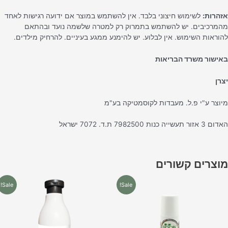
זהרות:
לשימוש חיצוני בלבד. אין להשתמש במוצר אם ידועה רגישות לאחד
המרכיבים. יש להשתמש בתמרוק רק למטרה שלשמה נועד ובהתאם
הוראות השימוש. אין לבלוע. יש להימנע ממגע בעיניים. להרחיק מילדים.
אישור משרד הבריאות
צרן
יוצר ע"י פ.ל. מעבדות לקוסמטיקה בע"מ
3 אזור תעשייה כנות 7982500 ת.ד. 7072 ישראל
וצרים קשורים
המחיר
המחיר
המחיר
המחיר
Sale!
Sale!
המקורי
הנוכחי
המקורי
הנוכחי
היה:
הוא:
היה:
הוא:
₪35.00.
₪45.00.
₪17.90.
₪21.90.