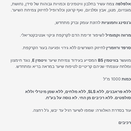
לפלפה
צמח עשיר בחלבון וויטמינים וכמויות גבוהות של סידן, נחושת,
גנזיום, מנגן, אבץ וסלניום, ואף קרוטן וכלורופיל לחיזוק צמיחת השיער.
'נסינג וחמוציות
להזנת עומק וברק מתחדש,
רווה וקמומיל
לשיפור זרימת הדם לקרקפת וניקוי אנטיבקטריאלי.
רפד ורוזמרין
לחיזוק השורשים ללא גירוי ופגיעה בעור הקרקפת.
ועשר
בוויטמין B5
המסייע בעידוד צמיחת שיער ו
ויטמין E
, נוגד חימצון
מלחח עוצמתי שניהם קריטיים לטיפוח שיער במראה בריא ומתחדש.
מות
1000 מ"ל
ללא פראבנים, ללא SLS, ללא מלחים, ללא שמן מינרלי וללא
ולפטים. ללא רכיבים מן החי. לא נוסה על בע"ח.
וד בסדרת האלוורה: שמפו לשיער רגיל עד יבש, ג'ל רחצה.
כיבים