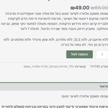
₪
49.00
₪
65.0
מפו משקם אלוורה לשיער פגום בעל פורמולה אנטי אוקסידנטית מרוכזת
הזנה ושיקום דינאמי של השיער, תורמת להמרצת זרימת הדם לקרקפת
לבניית קרום התא וחידוש הרקמות. השמפו מעולה למזעור נזקי שמש, צביעה
החלקה. ומעניק חיזוק והגנה מפני שבירה ופיצול. תכולה 1 ליטר
ללא פראבנים, ללא SLS, ללא מלחים, ללא שמן מינרלי וללא סולפטים. ללא
כיבים מן החי. לא נוסה על בע"ח.
הוספה לסל
ק"ט:
111745
קטגוריות:
כללי
,
סדרות בוטניקל
,
סדרת אלוורה
,
שמפו
יאור
מפו משקם אלוורה לשיער פגום
יפוח איכותי אפקטיבי ודינמי למגע חיוני במראה ובניחוח מושלם ולחוויית