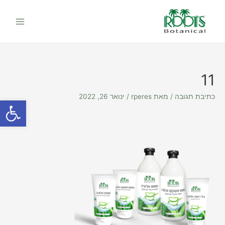
ילוג
Main
תוכן
Menu
11
כתיבת תגובה
/ מאת
rperes
/
ינואר 26, 2022
פתח סרגל