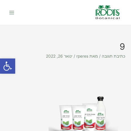
ילוג
Main
תוכן
Menu
9
כתיבת תגובה
/ מאת
rperes
/
ינואר 26, 2022
פתח סרגל