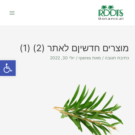
ילוג
Main
תוכן
Menu
מוצרים חדשיןם לאתר (2) (1)
כתיבת תגובה
/ מאת
rperes
/
יולי 30, 2022
פתח סרגל