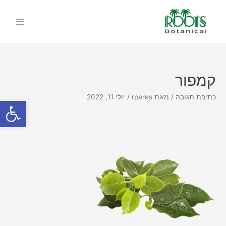
ילוג
Main
תוכן
Menu
קמפור
כתיבת תגובה
/ מאת
rperes
/
יולי 11, 2022
פתח סרגל