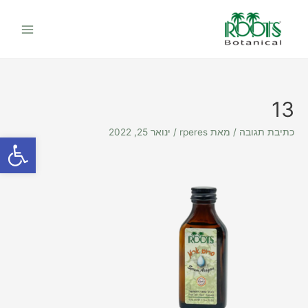
יווט
ילוג
Main
תוכן
Menu
13
כתיבת תגובה
/ מאת
rperes
/
ינואר 25, 2022
פתח סרגל