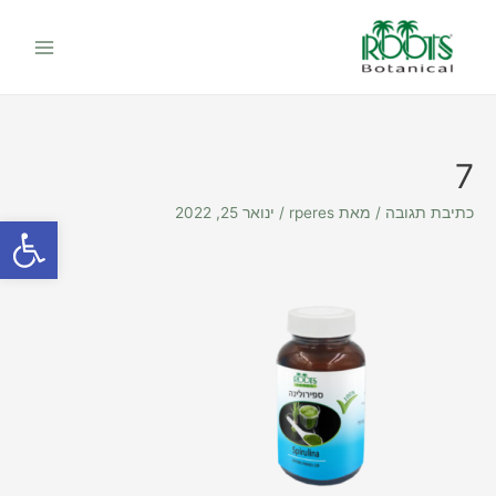
יווט
ילוג
Main
תוכן
Menu
7
כתיבת תגובה
/ מאת
rperes
/
ינואר 25, 2022
פתח סרגל