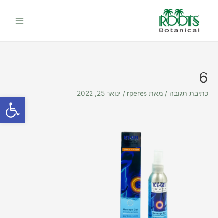
יווט
ילוג
Main
תוכן
Menu
6
כתיבת תגובה
/ מאת
rperes
/
ינואר 25, 2022
פתח סרגל