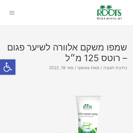
יווט
ילוג
Main
תוכן
Menu
שמפו משקם אלוורה לשיער פגום
– רוטס 125 מ״ל
פתח סרגל
כתיבת תגובה
/ מאת
rperes
/
מאי 19, 2022