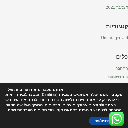
דצמבר 2022
קטגוריות
Uncategorized
כלים
התחבר
פיד רשומות
פיד תגובות
אנחנו מכבדים את הפרטיות שלך
WordPress.org
טקסט: האתר שלנו משתמש בעוגיות (Cookies) ובטכנולוגיות דומות
כדי להעניק לך את חוויית הגלישה הטובה ביותר, לנתח את השימוש
באתר ולהתאים עבורך מוצרים ופרסומות. המשך הגלישה מהווה
הסכמה לשימוש בעוגיות בהתאם
ל[קישור: מדיניות הפרטיות שלנו].
Copyright © 2026 רוטס בוטניקל - Roots | Powered by
Astra
WordPress Theme
אני מסכים/מה