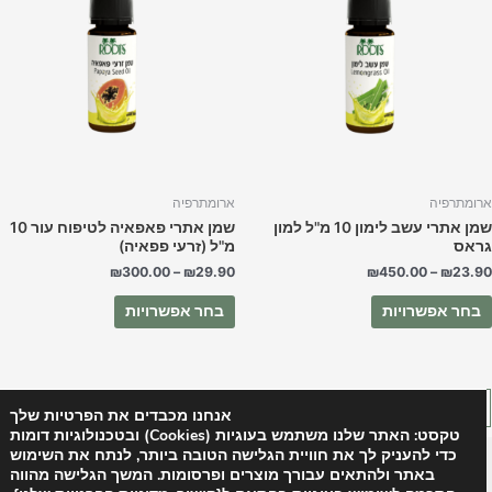
יש
יש
מספר
מספר
סוגים.
סוגים.
ניתן
ניתן
לבחור
לבחור
את
את
האפשרויות
האפשרויות
בעמוד
בעמוד
המוצר
המוצר
רומתרפיה
ארומתרפיה
שמן אתרי עשב לימון 10 מ"ל למון
שמן אתרי פאפאיה לטיפוח עור 10
ראס
מ"ל (זרעי פפאיה)
₪
300.00
–
₪
29.90
₪
450.00
–
₪
23.9
בחר אפשרויות
בחר אפשרויות
←
5
4
3
2
1
→
אנחנו מכבדים את הפרטיות שלך
טקסט: האתר שלנו משתמש בעוגיות (Cookies) ובטכנולוגיות דומות
כדי להעניק לך את חוויית הגלישה הטובה ביותר, לנתח את השימוש
Copyright © 2026 רוטס בוטניקל - Roots | Powered by
Astra
באתר ולהתאים עבורך מוצרים ופרסומות. המשך הגלישה מהווה