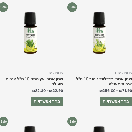
למוצר
למוצר
Sale!
Sale!
זה
זה
יש
יש
מספר
מספר
סוגים.
סוגים.
ניתן
ניתן
לבחור
לבחור
את
את
האפשרויות
האפשרויות
בעמוד
בעמוד
המוצר
המוצר
רומתרפיה
ארומתרפיה
שמן אתרי סנדלווד טהור 10 מ"ל
שמן אתרי עץ התה 10 מ"ל איכות
יכות מעולה
מעולה
₪
82.80
–
₪
22.90
₪
256.00
–
₪
71.9
בחר אפשרויות
בחר אפשרויות
למוצר
למוצר
Sale!
Sale!
זה
זה