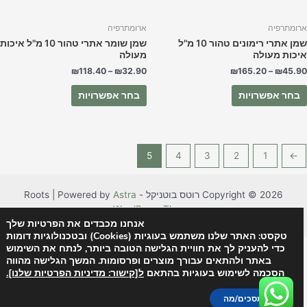
בעמוד
בעמוד
המוצר
המוצר
רומתרפיה
ארומתרפיה
שמן אתרי רימונים טהור 10 מ"ל
שמן שומר אתרי טהור 10 מ"ל איכות
יכות מעולה
מעולה
₪
118.40
–
₪
32.90
₪
165.20
–
₪
45.9
בחר אפשרויות
בחר אפשרויות
5
4
3
2
1
→
Copyright © 2026 רוטס בוטניקל - Roots | Powered by
Astra
WordPress Theme
אנחנו מכבדים את הפרטיות שלך
טקסט: האתר שלנו משתמש בעוגיות (Cookies) ובטכנולוגיות דומות
כדי להעניק לך את חוויית הגלישה הטובה ביותר, לנתח את השימוש
באתר ולהתאים עבורך מוצרים ופרסומות. המשך הגלישה מהווה
הסכמה לשימוש בעוגיות בהתאם
ל[קישור: מדיניות הפרטיות שלנו].
אני מסכים/מה