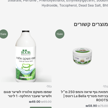
Stearate, Perfume , Phenoxyethanol, Ethylhexylglycerin, Sodiu
Hydroxide, Tocopherol, Dead Sea Salt, Bh
וצרים קשורים
המחיר
המחיר
המחיר
המחיר
Sale!
Sale!
המקורי
הנוכחי
המקורי
הנוכחי
היה:
הוא:
היה:
הוא:
₪49.00.
₪65.00.
₪58.90.
₪75.00.
ללי
כללי
חמאת גוף שיאה והמפ 250 מ״ל
שמפו משקם אלוורה לשיער פגום
בניחוח מטריף La Bella רוטס |
ולשיער שעבר החלקה- 1 ליטר
ROOT
₪
49.00
₪
65.00
₪
58.90
₪
75.0