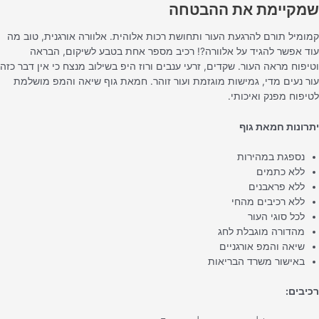
מקיימת את ההבטחה
מומיל תורם להרגעת העור ותחושת רכות אלוהית. אלוורה אורגנית, טוב מה
וד אפשר להגיד על אלוורה?! רכיב מספר אחת בטבע לשיקום, הבראה
טיפוח מראה העור. שקדים, זרעי ענבים ורוז היפ בשילוב מנצח כי אין דבר כזה
ור נעים מדי, גמישות מוגזמת ועור זוהר. חמאת גוף שיאה והמפ מושלמת
טיפוח מפנק ואיכותי.
תרונות חמאת גוף
נספגת במהירות
ללא כתמים
ללא פראבנים
ללא רכיבים מהחי
לכל סוגי העור
מהדורה מוגבלת לחג
שיאה והמפ אורגניים
באישור משרד הבריאות
כיבים: