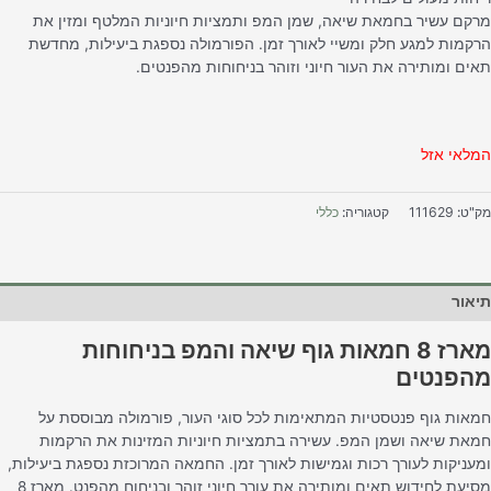
רקם עשיר בחמאת שיאה, שמן המפ ותמציות חיוניות המלטף ומזין את
רקמות למגע חלק ומשיי לאורך זמן. הפורמולה נספגת ביעילות, מחדשת
אים ומותירה את העור חיוני וזוהר בניחוחות מהפנטים.
מלאי אזל
ק"ט:
111629
קטגוריה:
כללי
יאור
מארז 8 חמאות גוף שיאה והמפ בניחוחות
הפנטים
מאות גוף פנטסטיות המתאימות לכל סוגי העור, פורמולה מבוססת על
מאת שיאה ושמן המפ. עשירה בתמציות חיוניות המזינות את הרקמות
מעניקות לעורך רכות וגמישות לאורך זמן. החמאה המרוכזת נספגת ביעילות,
מסיעת לחידוש תאים ומותירה את עורך חיוני זוהר ובניחוח מהפנט. מארז 8