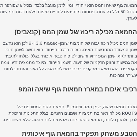
חמאות גוף שיאה והמפ הוא ייחודי וזמין לזמן מוגבל בלבד. מכיל 8 שפורפרות
בגודל 50 מ"ל כל אחת. נינוחות מדהימים לחוויית טיפוח מלאת רכות וגמישות
עורך.
חמאה מכילה ריכוז של שמן המפ (קנאביס)
שמן המפ מכיל ריכוז גבוה של חומצות שומן- אומגות 3,6 ו-9 לכן הוא נחשב
מן המעודד התחדשות תאים. בזכות הרכבו הייחודי הוא נחשב לשמן חיוני
יותר לגוף. שמן המפ ידוע וחשוב לטיפוח טבעי איכותי בגלל יכולתו להגביר
ת גמישות וחוזק הרקמות של העור. השמן הייחודי מיוצר מתמצית זרעי צמח
קנאביס. הוא נמצא במחקרים רבים כמוצלח בהגנה על העור והזנתו בלחות
שירה ומרוכזת.
כיבי איכות במארז חמאות גוף שיאה והמפ
בד חמאת שיאה, שמן המפ וויטמין E, חמאת הגוף המטורפת של
ROOT
מכילה תערובת תמציות ושמנים חיוניים. בגלל התכונות והיכולת
רכך ולהזין בלחות, החמאה היא מתנה אמיתית לחג מהסוג שלא משחררים.
טבע משחק תפקיד בחמאת גוף איכותית