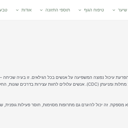
שיער
טיפוח הגוף
תוספי התזונה
אודות
טבעי
י הפרעת עיכול נפוצה המשפיעה על אנשים בכל הגילאים. זו בעיה שכיחה –
בארה״ב למשל היא משפיעה על כ-8% מהאנשים, על פי המרכז לבקרת מחלות ומניעתן (CDC). אנשים עלולים לחוות עצירות בדרכים שונות, הח
 מספקת. זה יכול להיגרם גם מתרופות מסוימות, חוסר פעילות גופנית, שינ