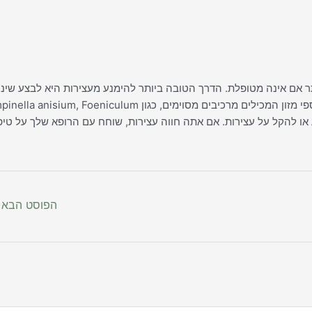
תר אם אינה מטופלת. הדרך הטובה ביותר להימנע מעצירות היא לבצע שינו
באורח החיים, כגון תזונה עשירה בסיבים ושמירה על פעילות גופנית. תוספי מזון המכילים מרכיבים מסוימים, כגון sium, Foeniculum
 למנוע או להקל על עצירות. אם אתה חווה עצירות, שוחח עם הרופא שלך על טיפ
הפוסט הבא